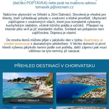
DOVOLENÁ V CHORVATSKU V ROCE
Nezávazné poptávky můžete posílat online z vybrané
(tlačítko POPTÁVKA) nebo psát na mailovou a
tomasek.p@seznam.cz
Nabízíme ubytování ve Střední a Jižní Dalmácii. Dovolená j
klienty, kteří vyhledávají pohodu v soukromí a klidné prostře
zajišťujeme v soukromých vilách, které jsou kompletně
kuchyňským nádobím, včetně ložního prádla a ručníků. Př
internet přes wi-fi je již standardní služba. Snídaně ani po
zajišťována. Doprava je vlastní.
Do mnoha domů můžete přijet v jakýkoliv den v týdnu.
Ap
vhodné rezervovat
s dostatečným předstihem. V těchto dom
klienti vyberou jakýkoliv termín podle své potřeby, další zá
většinou na tyto termíny již navázat.
PŘEHLED DESTINACÍ V CHORVAT