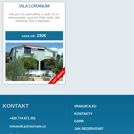
OSTROV BRAČ - BOL
PELJEŠAC - T
PODGORA
AKCE / SLEVY / LAST MINUT
VILA LORANUM