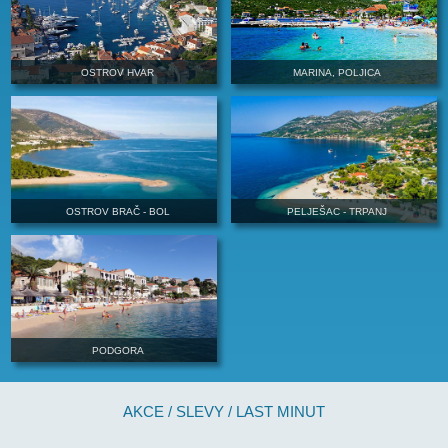
ROGOZNICA, RAŽANJ
TROGIR, KAŠ
SEVID
VINIŠČE
OSTROV HVAR
MARINA, POL