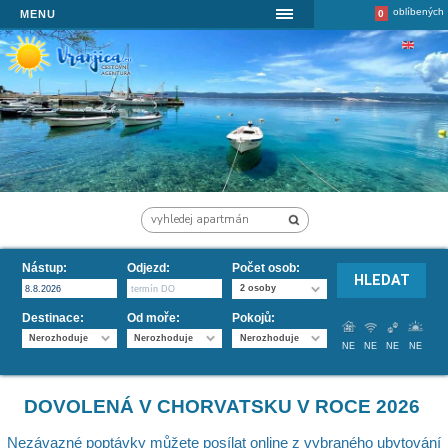
MENU
Nástup
:
Odjezd
:
Počet osob
:
2 osoby
Destinace:
Od moře:
Pokojů:
Nerozhoduje
Nerozhoduje
Nerozhoduje
NE
Dovolená Chorvatsko 2026