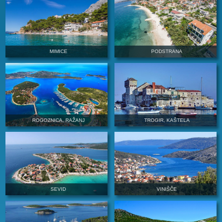
SEGET VRANJICA
ČIOVO
MIMICE
PODSTRAN