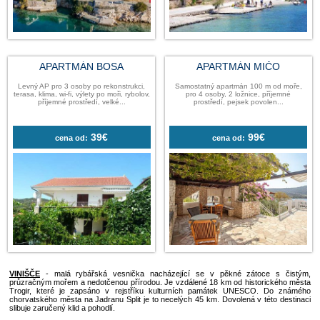
APARTMÁN BOSA
APARTMÁN 
Levný AP pro 3 osoby po rekonstrukci,
Samostatný apartmán 10
terasa, klima, wi-fi, výlety po moři, rybolov,
pro 4 osoby, 2 ložnice
příjemné prostředí, velké...
prostředí, pejsek po
39€
99
cena od:
cena od: