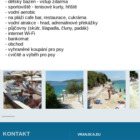
- oblázkové pláže s mírným vstupem do moře pro ne
a neplavce
- sprchy na pláži
- animační programy pro děti
- dětský koutek (houpačky, průlezky, hřiště)
- dětský bazén - vstup zdarma
- sportoviště - tenisové kurty, hřiště
- vodní aerobic
- na pláži cafe bar, restaurace, cukrárna
- vodní atrakce - hrad, adrenalinové překážky
- půjčovny (skútr, šlapadla, čluny, padák)
- internet Wi-Fi
- bankomat
- obchod
- vyhraněné koupání pro psy
- cvičitě a výběh pro psy