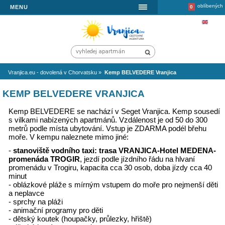
MENU
Vranjica.eu - dovolená v Chorvatsku
»
Kemp BELVEDERE Vranjica
KEMP BELVEDERE VRANJICA
Kemp BELVEDERE se nachází v Seget Vranjica. Ke
s vilkami nabízených apartmánů. Vzdálenost je od 5
metrů podle místa ubytování. Vstup je ZDARMA podé
moře. V kempu naleznete mimo jiné:
-
stanoviště vodního taxi: trasa VRANJICA-Hote
promenáda TROGIR
, jezdí podle jízdního řádu na h
promenádu v Trogiru, kapacita cca 30 osob, doba jíz
minut