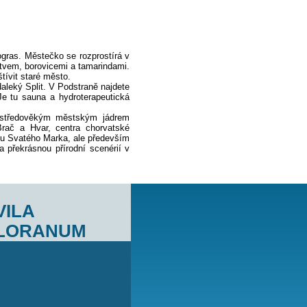
mezi řekami Žrnovnica a Mutogras. Městečko se rozprostírá v
atým středomořským rostlinstvem, borovicemi a tamarindami.
ilovníci historie mohou navštívit staré město.
í klienty určitě uspokojí nedaleký Split. V Podstraně najdete
á plovárna s mořskou vodou. Je tu sauna a hydroterapeutická
é kurty.
rdce Dalmácie s antickým a středověkým městským jádrem
Dubrovnik až po ostrovy Brač a Hvar, centra chorvatské
 městským náměstím, katedrálou Svatého Marka, ale především
čných pláží zaujme zejména překrásnou přírodní scenérií v