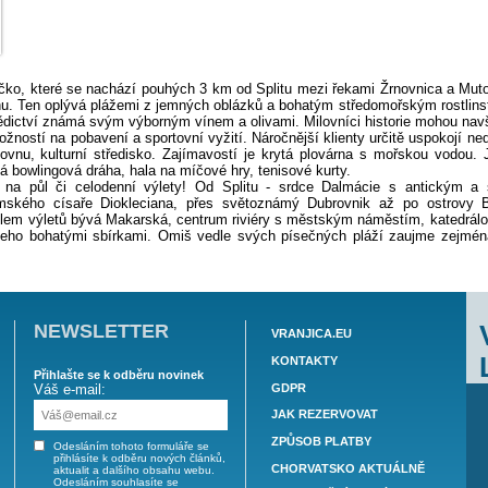
uristické městečko, které se nachází pouhých 3 km od Splitu 
 mořského břehu. Ten oplývá plážemi z jemných oblázků a boh
ě kulturního dědictví známá svým výborným vínem a olivami. M
je dostatek možností na pobavení a sportovní vyžití. Náročnějš
ní zábavy, knihovnu, kulturní středisko. Zajímavostí je kryt
á dvouproudová bowlingová dráha, hala na míčové hry, tenisov
můžete vydat na půl či celodenní výlety! Od Splitu - s
m náměstí římského císaře Diokleciana, přes světoznámý 
ltury. Častým cílem výletů bývá Makarská, centrum riviéry s
 klášterem a jeho bohatými sbírkami. Omiš vedle svých píse
 Cetina.