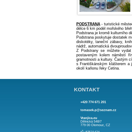
PODSTRANA
- t
délce 6 km podél
Podstrana je krom
Podstrana poskytu
diskotéky, taneč
nádrž, automatick
Z Podstrany se 
postaveným kole
gramotnosti a ku
s Františkánským
okolí kaňonu řeky