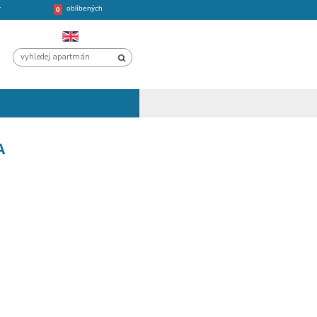
oblíbených
CHORVATSKO
VÝLETY
0
U - PODSTRANA