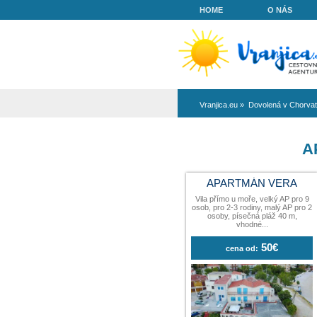
HOME
Vranjica.eu
»
Do
APARTMÁ
Vila přímo u moře
osob, pro 2-3 rodi
osoby, písečn
vhodn
cena od