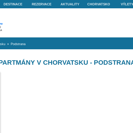
O NÁS
DESTINACE
REZERVACE
AKTUALITY
volená v Chorvatsku
»
Podstrana
APARTMÁNY V CHORVATSK
N VERA
, velký AP pro 9
ny, malý AP pro 2
á pláž 40 m,
é...
50€
: