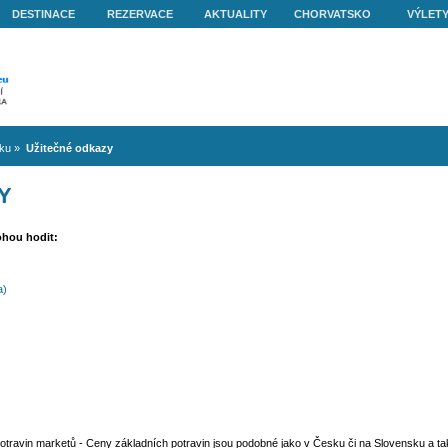
O NÁS
DESTINACE
REZERVACE
AKTUALITY
volená v Chorvatsku
»
Užitečné odkazy
 ODKAZY
azů, které se mohou hodit:
í
HM (benzín, nafta)
atské NB