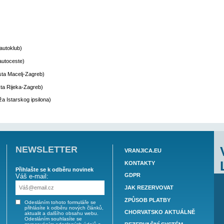
ce o dopravě
e:
služba
atabáze turistických informací
cké sdružení
risty
ace
lub HAK
(Hrvatski autoklub)
e HAC
(Hrvatske autoceste)
hřeb AZM
(Autocesta Macelj-Zagreb)
hřeb ARZ
(Autocesta Rijeka-Zagreb)