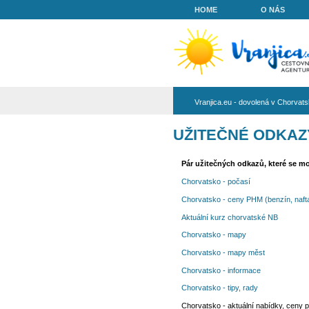
HOME
Vranjica.eu - do
UŽITEČNÉ
Pár užitečných odk
Chorvatsko - počas
Chorvatsko - ceny P
Aktuální kurz chorv
Chorvatsko - mapy