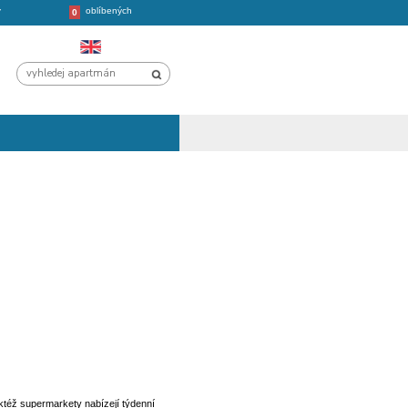
oblíbených
CHORVATSKO
VÝLETY
0