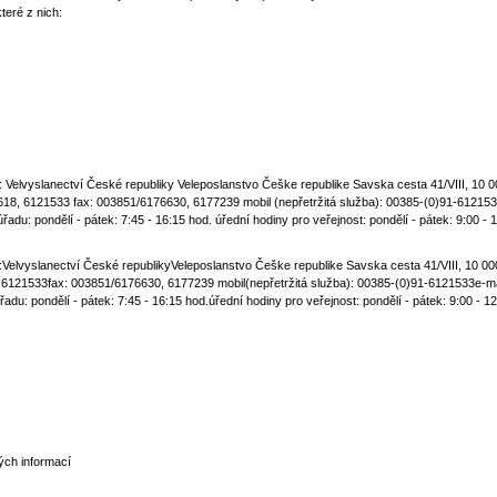
měst
ace
ady
ní nabídky, ceny potravin marketů - Ceny základních potravin jsou podobné
ktů. Zde jsou některé z nich:
onzum
ommy
IDL
 ČR v Chorvatsku: Velvyslanectví České republiky Veleposlanstvo Češke r
6 , 6121558, 6121618, 6121533 fax: 003851/6176630, 6177239 mobil (nepř
ovozní hodiny úřadu: pondělí - pátek: 7:45 - 16:15 hod. úřední hodiny pro v
 ČR v Chorvatsku:Velvyslanectví České republikyVeleposlanstvo Češke repu
121558, 6121618, 6121533fax: 003851/6176630, 6177239 mobil(nepřetrži
vozní hodiny úřadu: pondělí - pátek: 7:45 - 16:15 hod.úřední hodiny pro ve