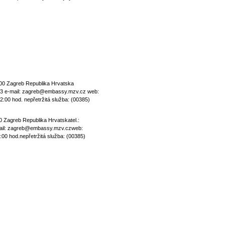
 jako v Česku či na Slovensku a taktéž supermarkety nabízejí týdenní
epublike Savska cesta 41/VIII, 10 000 Zagreb Republika Hrvatska
etržitá služba): 00385-(0)91-6121533 e-mail: zagreb@embassy.mzv.cz web
eřejnost: pondělí - pátek: 9:00 - 12:00 hod. nepřetržitá služba: (00385)
blike Savska cesta 41/VIII, 10 000 Zagreb Republika Hrvatskatel.:
tá služba): 00385-(0)91-6121533e-mail: zagreb@embassy.mzv.czweb:
řejnost: pondělí - pátek: 9:00 - 12:00 hod.nepřetržitá služba: (00385)