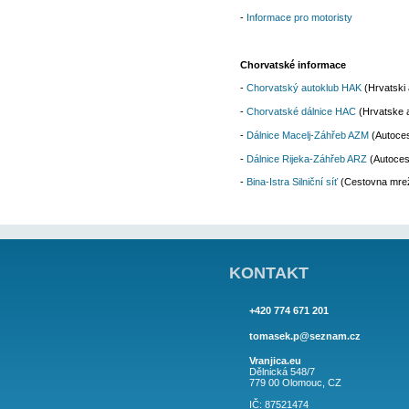
916121533
Odkazy na informa
Všeobecné informac
-
UAMK
asistenční 
-
Global Assistance
d
-
Chorvatské turisti
-
Informace pro moto
Chorvatské inform
-
Chorvatský autok
-
Chorvatské dálnic
-
Dálnice Macelj-Zá
-
Dálnice Rijeka-Zá