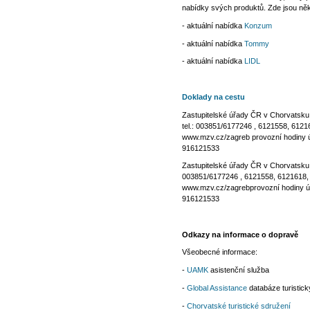
Chorvatsko - mapy 
Chorvatsko - inform
Chorvatsko - tipy, r
Chorvatsko - aktuál
nabídky svých produ
- aktuální nabídka
K
- aktuální nabídka
T
- aktuální nabídka
L
Doklady na cestu
Zastupitelské úřady
tel.: 003851/617724
www.mzv.cz/zagreb pr
916121533
Zastupitelské úřady
003851/6177246 , 6
www.mzv.cz/zagrebpro