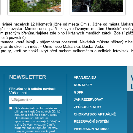
í na Omišské riviérě necelých 12 kilometrů jižně od města
enší a klidnější letovisko. Mimice dnes patří k vyhledáv
námé díky bílým písčitým břehům.Najdete zde plno i krásnýc
i (mořské dno klesá pozvolně).
e příjemné restaurace, které lákají k příjemnému posezení. 
ábavy, musíte vyraz do okolních měst – Omiš nebo Makarska,
ích je vhodná pro ty, kteří se snaží ukrýt před ruchem velko
NEWSLETTER
VRAN