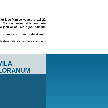
 Omiš. Jižně od města Makarska jsou Mimice vzdálené asi 22
aným místům Omišské riviéry. Mimicím náleží dvě prostorné
h menších zátok. Zdejší pláže jsou oblázkové a jsou vhodné
Navštívit můžete některý z barů a taveren. Pokud vyhledávate
 Baška Voda.
města a velkých letovisek. Najdete zde klid a plno krásných
VILA
JICA.EU