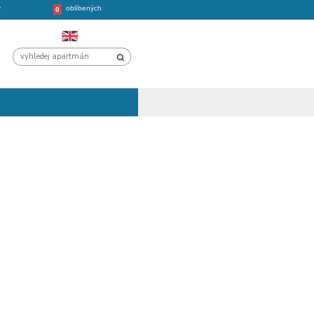
oblíbených
CHORVATSKO
VÝLETY
0
SKU - MIMICE
ARTMÁN BONACA
rtmány, terasa s nádherným
edem na moře, klima, wi-fi,
oblázkové pláže...
78€
cena od: