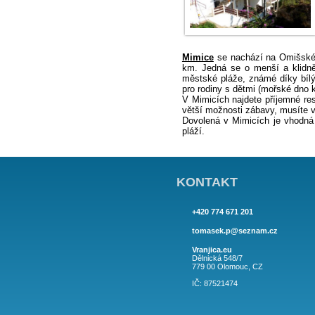
Mimice
se nacház
km. Jedná se o m
městské pláže, z
pro rodiny s dětm
V Mimicích najdet
větší možnosti z
Dovolená v Mimic
pláží.
KONTAKT