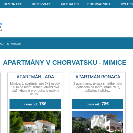
O NÁS
DESTINACE
REZERVACE
AKTUALITY
volená v Chorvatsku
»
Mimice
APARTMÁNY V CHORVAT
ÁN VAL
APARTMÁN LADA
AP
ž před domem, 6
Mimice, 1 apartmán pro 3+1 osoby,
3 apa
ánů, terasa s
60 m od moře, terasa, oblázková
výhl
m, klima, wi-fi,
pláž, vhodné pro rodiny s malými
vé...
dětmi...
78€
78€
:
cena od: