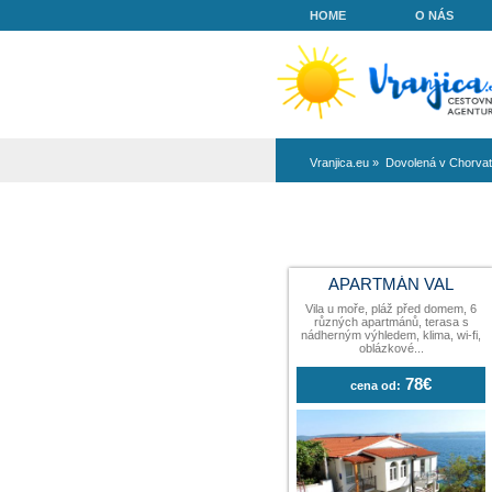
HOME
Vranjica.eu
»
Do
APARTM
Vila u moře, plá
různých apartm
nádherným výhlede
oblázko
cena od