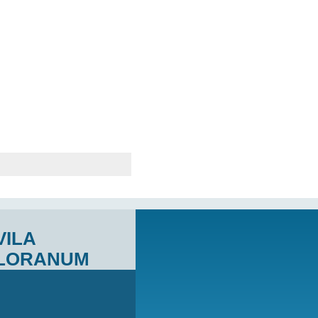
vedená u KS v Olonouci