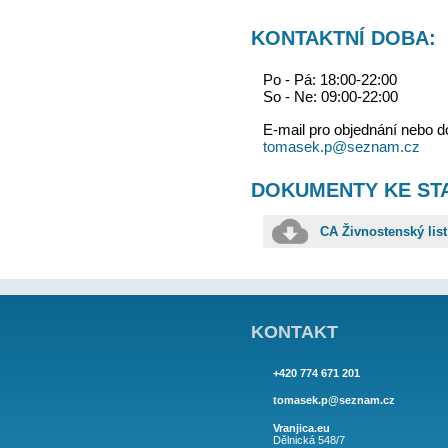
IČ: 87521474
DIČ: neplátce
Spisová značk
KONTAKTNÍ
Po - Pá: 18:00
So - Ne: 09:00
E-mail pro obj
tomasek.p@se
DOKUMENTY
CA Živn