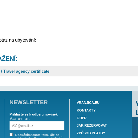
 DPH
a:
oddíl C, vložka SMOL/005244/2011/OZIVN/REG/Lin 
 DOBA:
-22:00
-22:00
ednání nebo dotaz na ubytování:
znam.cz
 KE STAŽENÍ:
ostenský list / Travel agency certificate