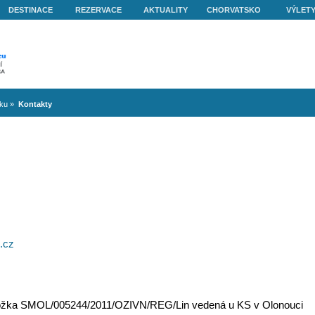
O NÁS
DESTINACE
REZERVACE
AKTUALITY
volená v Chorvatsku
»
Kontakty
Y
Y:
c, CZ
671 201
k.p@seznam.cz