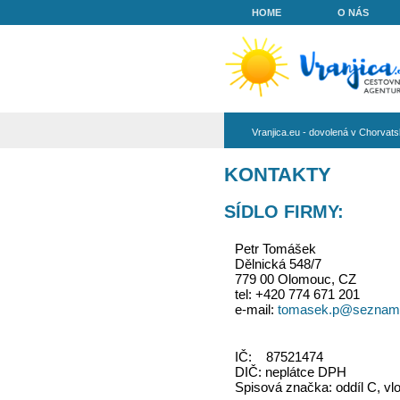
HOME
Vranjica.eu - do
KONTAKT
SÍDLO FIRM
Petr Tomášek
Dělnická 548/7
779 00 Olomou
tel: +420 774 
e-mail:
tomase