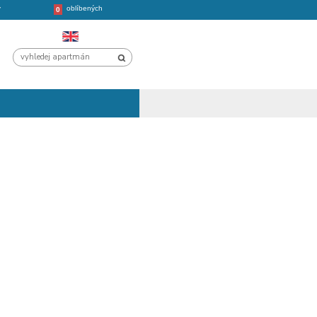
oblíbených
CHORVATSKO
VÝLETY
0