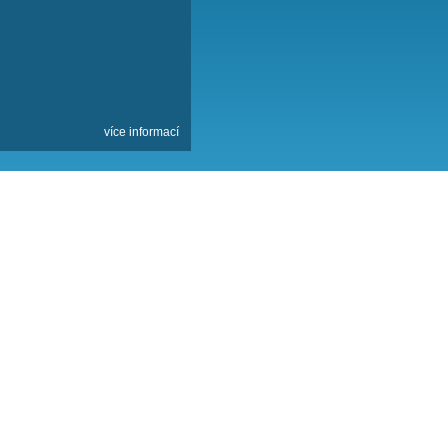
R
REZERVOVAT
OB PLATBY
RVATSKO AKTUÁLNĚ
RVAČNÍ SYSTÉM
ESIGN NA MÍRU
Facebook
více informací