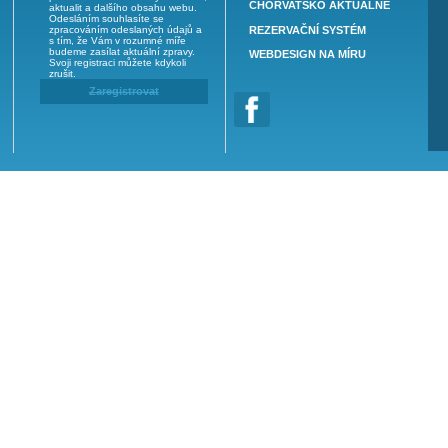
Přihlašte se k odběru novinek
GDP
Váš e-mail:
nam.cz
JAK 
ZPŮS
Odesláním tohoto formuláře se
přihlásíte k odběru nových článků,
 CZ
CHO
aktualit a dalšího obsahu webu.
Odesláním souhlasíte se
zpracováním odeslaných údajů a
REZE
s tím, že Vám v rozumné míře
budeme zasílat aktuální zpravy.
WEBD
Svoji registraci můžete kdykoli
zrušit.