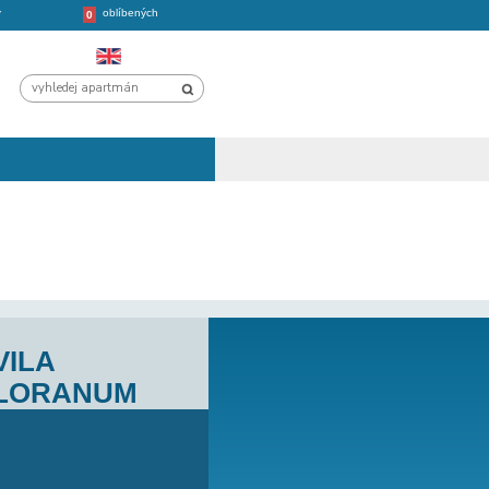
oblíbených
CHORVATSKO
VÝLETY
0
ETE ZDE
VILA
JICA.EU
LORANUM
TAKTY