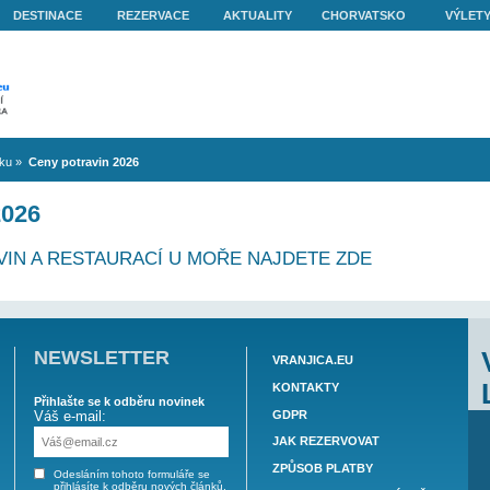
O NÁS
DESTINACE
REZERVACE
AKTUALITY
volená v Chorvatsku
»
Ceny potravin 2026
RAVIN 2026
NY POTRAVIN A RESTAURACÍ U MOŘE NAJD
NEWSLETTER
VRAN
KON