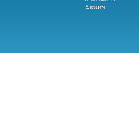
+420 774 671 201
tomasek.p@sez
Vranjica.eu
Dělnická 548/7
779 00 Olomouc,
IČ: 87521474