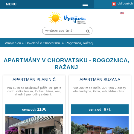
MENU
Vranjica.eu
»
Dovolená v Chorvatsku
»
Rogoznica, Ražanj
APARTMÁNY V CHORVATSKU - ROGO
RAŽANJ
APARTMÁN PLANINIČ
APARTMÁN S
Vila 40 m od oblázkové pláže, AP pro 5
Vila 200 m od moře, 3 AP
osob, velká terasa, TV+sat, klima, wi-fi,
letní kuchyně, klima, wi-fi, 
vhodné pro rodiny s dětmi...