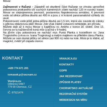
Movar atd.
Rogoznica má dobré podmínky především pro vodní sporty, jako je ja
Frapa), windsurfing, potápění, podmořský rybolov nebo šnorchlování.
bylo vybudováno moderní sportovní centrum, které zahrnuje venkovní 
kurty, stolní tenis, kuželky, fitness, squash a saunu. Dále si zde m
šerm, jehož škola se tu provozuje od roku 1987. Také v městečku pů
klub Galeb, při němž se pořádá mezinárodní kemp.
RAŽANJ
- je malá dědinka nacházející se mezi městy Primošten a Rog
přírodní prostředí v podobě borovicových lesů, nádherných zá
průzračného moře je jedním z největších lákadel této destinace. Ra
dědinka, která nenabízí toliko noční zábavy, to vše ale nabízí právě R
se nachází nedaleko. Ale právě díky tomuto klidu je Ražanj výbor
klidnou rodinnou dovolenou v panenské přírodě. Moře je zde nesmírně č
Pláže Ražanj
- V severní části Ražanje se nachází dvě pěkné obl
Krásná, asi 150 m dlouhá oblázková pláž Varoš a menší pláž Ljoljinic
jsou vhodné pro děti, vstup do moře je tu pozvolný. Na mnoha mís
Ražanji je také možnost koupání z upravených betonových mol. 
poloostrova, mimo civilizaci, se uprostřed divoké přírody nachází 
Movar.
Zajímavosti v Ražanji -
Západně od obydlené části Ražanje se zh
poloostrova protkaného sítí suchých kamenných zídek nachází 120 
Movar se stejnojmennou pevností, postavenou Napoleonovou armádo
vede od silnice pěšina dlouhá asi 400 m a jsou z ní krásné panoramat
okolí.
Poloostrovem vede ještě jedna pěšina dlouhá asi 1,5 km, která vás z
s pěknou oblázkovou pláží Movar. Zde však žádné vybavení nehledejte, 