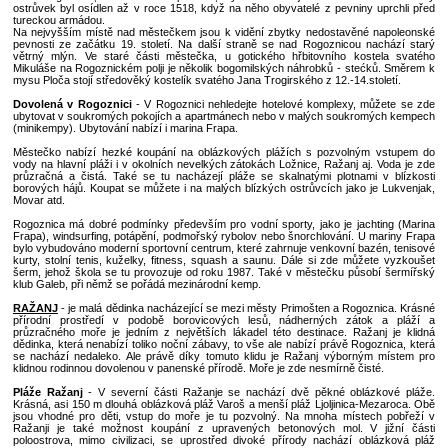
Během sezóny zde probíhají večerní kulturní představení pod širým
části Rogoznice je informační centrum s internetovým připojením, le
pizzerie a obchody.
V těsné blízkosti mariny Frapa je k vidění zajímavý přírodní jev, jezero
je spojeno s mořem, a tudíž je slané. V jezerní vodě panují zvláštní p
spodní vrstvě není kyslík, jen sirovodík, takže tato část jezera je bez
horních vrstvách je kyslíku dostatek, proto jsou zde podmínky podob
Žijí tu například ústřice, raci, langusty a humři, a to v hojných počte
díky jeho zvláštnosti zabývají mnozí odborníci a hydrologové.
Historie a památky
Část Rogoznice, která leží na pevnině, byla osídlena již v roce 
ostrůvek byl osídlen až v roce 1518, když na něho obyvatelé z pevni
tureckou armádou.
Na nejvyšším místě nad městečkem jsou k vidění zbytky nedostavě
pevnosti ze začátku 19. století. Na další straně se nad Rogoznicou
větrný mlýn. Ve staré části městečka, u gotického hřbitovního k
Mikuláše na Rogoznickém polji je několik bogomilských náhrobků - st
mysu Ploča stojí středověký kostelík svatého Jana Trogirského z 12.-14.
Dovolená v Rogoznici
- V Rogoznici nehledejte hotelové komplexy,
ubytovat v soukromých pokojích a apartmánech nebo v malých souk
(minikempy). Ubytování nabízí i marina Frapa.
Městečko nabízí hezké koupání na oblázkových plážích s pozvoln
vody na hlavní pláži i v okolních nevelkých zátokách Ložnice, Ražanj 
průzračná a čistá. Také se tu nacházejí pláže se skalnatými plotna
borových hájů. Koupat se můžete i na malých blízkých ostrůvcích jak