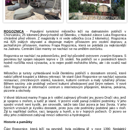
110€
67
cena od:
cena od:
ROGOZNICA
- Populární turistické městečko leží na dalmats
Chorvatsku, 25 kilometrů jihovýchodně od Šibeniku, v hluboké zátoce
chráněné před větrem. Z magistrály k ní vede odbočka (cca 2 kilomet
má 825 stálých obyvatel a disponuje malým přístavem pro oso
jachtařským přístavem, marinou Frapa Rogoznica, která se pokládá z
na Jadranu. Centrální část mariny se nachází se na umělém ostrůvku.
Rogoznica se nachází na poloostrůvku, jenž byl původně ostrovem zv
pevninou byl spojen náspem teprve v 19. století. Na pobřeží se v po
hodně rozšířila nová výstavba, a to nejen podél mořského břehu, ale
ním.
Městečko je turisty vyhledávané kvůli členitému pobřeží s dostatkem
nabízí pěkné koupání a klidnou rekreaci. Ve staré části Rogoznice se 
restaurací, zmrzlinových stánků, kaváren, kulturní centrum a malý ry