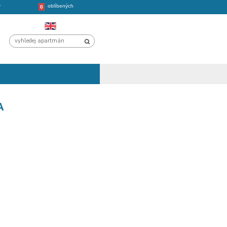
oblíbených
CHORVATSKO
VÝLETY
0
U - PODSTRANA