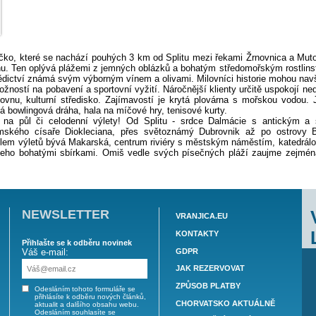
uristické městečko, které se nachází pouhých 3 km od Splitu 
 mořského břehu. Ten oplývá plážemi z jemných oblázků a boh
ě kulturního dědictví známá svým výborným vínem a olivami. M
je dostatek možností na pobavení a sportovní vyžití. Náročnějš
ní zábavy, knihovnu, kulturní středisko. Zajímavostí je kryt
á dvouproudová bowlingová dráha, hala na míčové hry, tenisov
můžete vydat na půl či celodenní výlety! Od Splitu - s
m náměstí římského císaře Diokleciana, přes světoznámý 
ltury. Častým cílem výletů bývá Makarská, centrum riviéry s
 klášterem a jeho bohatými sbírkami. Omiš vedle svých píse
 Cetina.