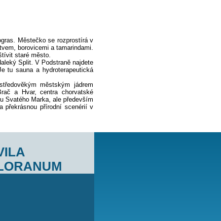
mezi řekami Žrnovnica a Mutogras. Městečko se rozprostírá v
atým středomořským rostlinstvem, borovicemi a tamarindami.
ilovníci historie mohou navštívit staré město.
í klienty určitě uspokojí nedaleký Split. V Podstraně najdete
á plovárna s mořskou vodou. Je tu sauna a hydroterapeutická
é kurty.
rdce Dalmácie s antickým a středověkým městským jádrem
Dubrovnik až po ostrovy Brač a Hvar, centra chorvatské
 městským náměstím, katedrálou Svatého Marka, ale především
čných pláží zaujme zejména překrásnou přírodní scenérií v