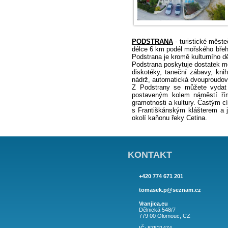
PODSTRANA
- t
délce 6 km podél
Podstrana je krom
Podstrana poskytu
diskotéky, taneč
nádrž, automatick
Z Podstrany se 
postaveným kole
gramotnosti a ku
s Františkánským
okolí kaňonu řeky