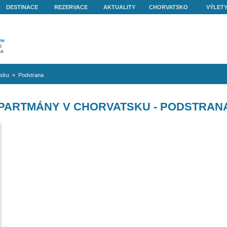
O NÁS
DESTINACE
REZERVACE
AKTUALITY
volená v Chorvatsku
»
Podstrana
APARTMÁNY V CHORVATSK
N VERA
, velký AP pro 9
ny, malý AP pro 2
á pláž 40 m,
é...
50€
: