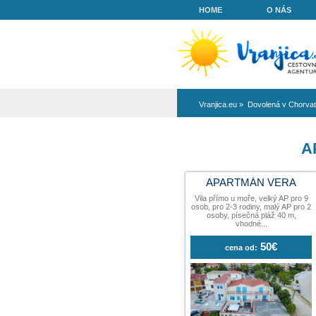
HOME
Vranjica.eu
»
Do
APARTMÁ
Vila přímo u moře
osob, pro 2-3 rodi
osoby, písečn
vhodn
cena od