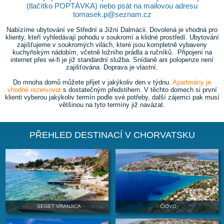
DOVOLENÁ V CHORVATSKU V ROCE
Nezávazné poptávky můžete posílat online z vybrané
(tlačítko POPTÁVKA) nebo psát na mailovou a
tomasek.p@seznam.cz
Nabízíme ubytování ve Střední a Jižní Dalmácii. Dovolená j
klienty, kteří vyhledávají pohodu v soukromí a klidné prostře
zajišťujeme v soukromých vilách, které jsou kompletně
kuchyňským nádobím, včetně ložního prádla a ručníků. Př
internet přes wi-fi je již standardní služba. Snídaně ani po
zajišťována. Doprava je vlastní.
Do mnoha domů můžete přijet v jakýkoliv den v týdnu.
Ap
vhodné rezervovat
s dostatečným předstihem. V těchto dom
klienti vyberou jakýkoliv termín podle své potřeby, další zá
většinou na tyto termíny již navázat.
PŘEHLED DESTINACÍ V CHORVAT