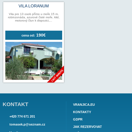
OSTROV BRAČ - BOL
PELJEŠAC - T
PODGORA
AKCE / SLEVY / LAST MINUT
VILA LORANUM