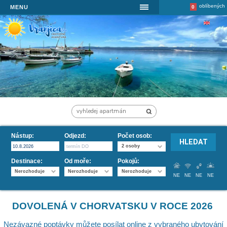
MENU
Nástup
:
Odjezd
:
Počet osob
:
2 osoby
Destinace:
Od moře:
Pokojů:
Nerozhoduje
Nerozhoduje
Nerozhoduje
NE
Dovolená Chorvatsko 2026