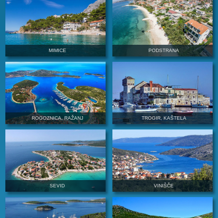
SEGET VRANJICA
ČIOVO
MIMICE
PODSTRAN