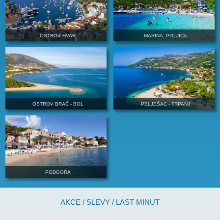
ROGOZNICA, RAŽANJ
TROGIR, KAŠ
SEVID
VINIŠČE
OSTROV HVAR
MARINA, POL