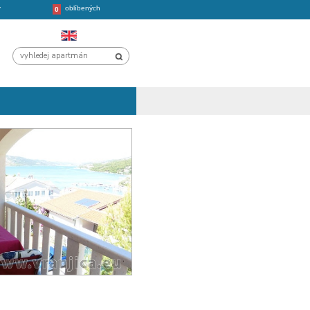
oblíbených
CHORVATSKO
VÝLETY
0