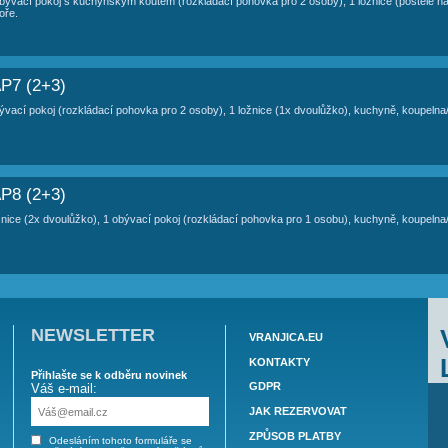
NIJEL - AP4 (2+2)
oby - přízemí, 1 ložnice (1x dvoulůžko), obývací pokoj + kuchyně (1x roz
NIJEL - AP5 (2)
- 3. patro, 1 pokoj s kuchyní (1x rozkládací pohovka), koupelna/WC, bal
NIJEL - AP6 (2+2)
oby - 3. patro, 1 obývací pokoj s kuchyňským koutem (rozkládací pohovka 
 s výhledem na moře.
NIJEL - AP7 (2+3)