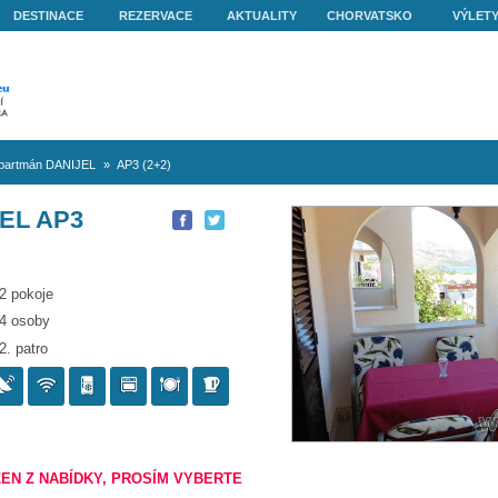
O NÁS
DESTINACE
REZERVACE
AKTUALITY
get Vranjica
»
Apartmán DANIJEL
»
AP3 (2+2)
 DANIJEL AP3
2 pokoje
4 osoby
2. patro