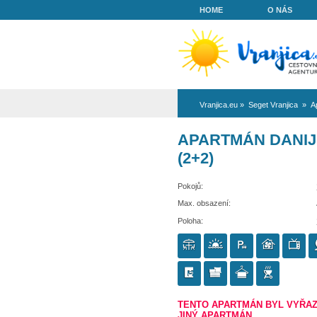
HOME
Vranjica.eu
»
Se
APARTMÁN
(2+2)
Pokojů:
Max. obsazení:
Poloha: