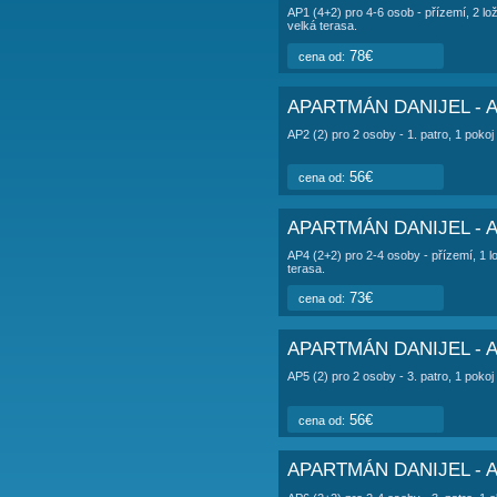
POPIS UBY
AP3 (2+2) pro 2+
APARTMÁ
APARTMÁN DA
AP1 (4+2) pro 4-6 os
velká terasa.
78€
cena od:
APARTMÁN DA
AP2 (2) pro 2 osoby -
56€
cena od: