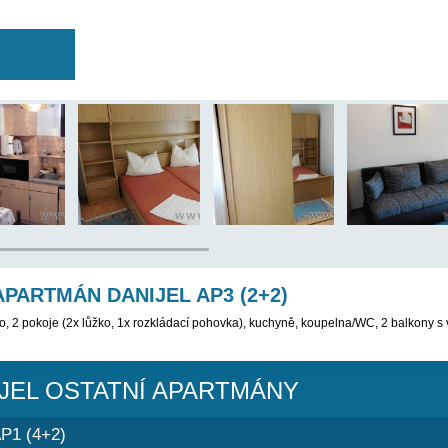
 BYL VYŘAZEN Z NABÍDKY, PROSÍM VYBERTE