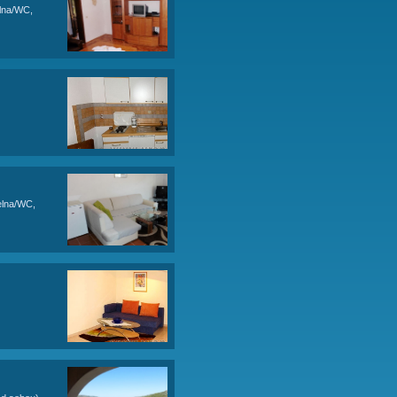
)
chyně, koupelna/WC,
2 balkony s výhledem na moře.
NY
ohovka pro 2 osoby), kuchyně, koupelna/WC,