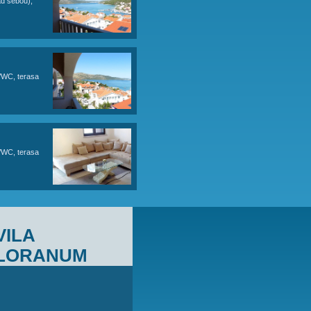
kládací pohovka pro 2 osoby), koupelna/WC,
kon s částečným výhledem na moře.
pro 2 osoby), 1 ložnice (postele nad sebou),