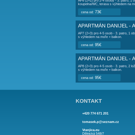
APARTMÁN DA
AP4 (2+2) pro 2-4 os
terasa.
73€
cena od:
APARTMÁN DA
AP5 (2) pro 2 osoby 
56€
cena od:
APARTMÁN DA
AP6 (2+2) pro 2-4 os
koupelna/WC, terasa
73€
cena od:
APARTMÁN DA