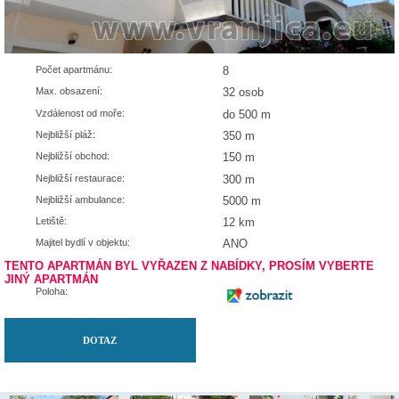
Počet apartmánu:
8
Max. obsazení:
32 osob
Vzdálenost od moře:
do 500 m
Nejbližší pláž:
350 m
Nejbližší obchod:
150 m
Nejbližší restaurace:
300 m
Nejbližší ambulance:
5000 m
Letiště:
12 km
Majitel bydlí v objektu:
ANO