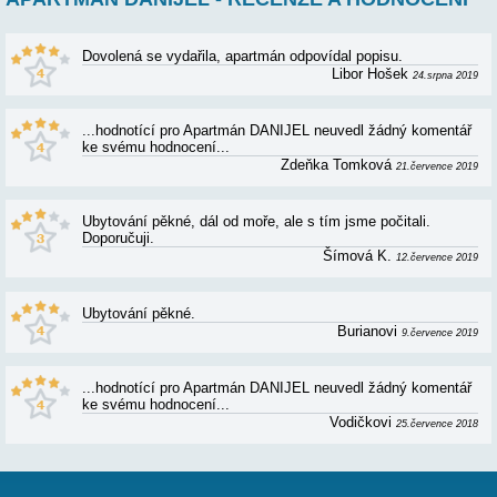
kuchyně, koupelna/WC, terasa s výhledem na moře +
balkon.
95€
cena od:
APARTMÁN DANIJEL AP8 (2+3)
AP8 (2+3) pro 4-5 osob - 3. patro, 2 ložnice (2x dvoulůžko),
1 obývací pokoj (rozkládací pohovka pro 1 osobu), kuchyně,
koupelna/WC, terasa s výhledem na moře + balkon.
95€
cena od: