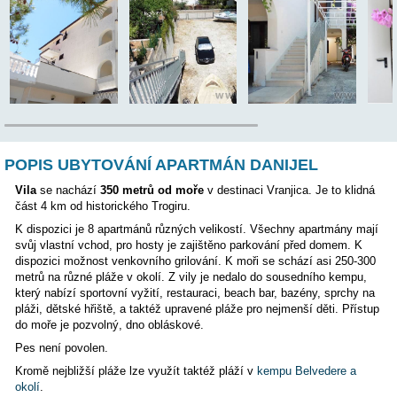
TENTO APARTMÁN BYL VYŘAZEN Z NABÍDKY, PROSÍM
JINÝ APARTMÁN
Poloha:
POPIS UBYTOVÁNÍ APARTMÁN DANIJEL