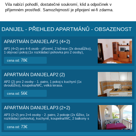
Vila
se nachází
350 metrů od moře
v destinaci Vranjica. J
část 4 km od historického Trogiru.
K dispozici je 8 apartmánů různých velikostí. Všechny apa
svůj vlastní vchod, pro hosty je zajištěno parkování před 
dispozici možnost venkovního grilování. K moři se schází 
metrů na různé pláže v okolí. Z vily je nedalo do sousední
který nabízí sportovní vyžití, restauraci, beach bar, bazény
pláži, dětské hřiště, a taktéž upravené pláže pro nejmenší d
do moře je pozvolný, dno obláskové.
Pes není povolen.
Kromě nejbližší pláže lze využít taktéž pláží v
kempu Belve
okolí
.
Vila nabízí pohodlí, dostatečné soukromí, klid a odpočinek 
příjemném prostředí. Samozřejmostí je připojení wi-fi zdarm
DANIJEL - PŘEHLED APARTMÁNŮ - OBS