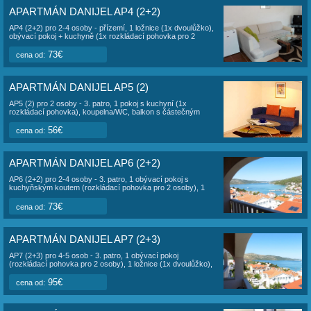
APARTMÁN DANIJEL AP1 (4+2)
AP1 (4+2) pro 4-6 osob - přízemí, 2 ložnice (2x dvoulůžko),
1 obývací pokoj (1x rozkládací pohovka pro 2 osoby),
kuchyně, koupelna/WC, velká terasa.
78€
cena od:
APARTMÁN DANIJEL AP2 (2)
AP2 (2) pro 2 osoby - 1. patro, 1 pokoj s kuchyní (1x
dvoulůžko), koupelna/WC, velká terasa.
56€
cena od:
APARTMÁN DANIJEL AP3 (2+2)
AP3 (2+2) pro 2+4 osoby - 2. patro, 2 pokoje (2x lůžko, 1x
rozkládací pohovka), kuchyně, koupelna/WC, 2 balkony s
výhledem na moře.
73€
cena od:
APARTMÁN DANIJEL AP4 (2+2)