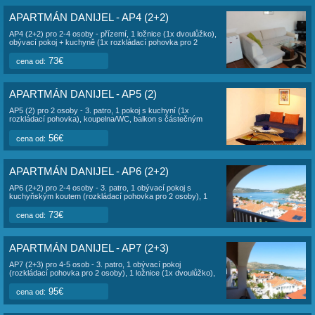
APARTMÁN DANIJEL OSTATNÍ APARTMÁ
APARTMÁN DANIJEL - AP2 (2)
AP2 (2) pro 2 osoby - 1. patro, 1 pokoj s kuchyní (1x
dvoulůžko), koupelna/WC, velká terasa.
56€
cena od:
APARTMÁN DANIJEL - AP3 (2+2)
AP3 (2+2) pro 2+4 osoby - 2. patro, 2 pokoje (2x lůžko, 1x
rozkládací pohovka), kuchyně, koupelna/WC, 2 balkony s
výhledem na moře.
73€
cena od:
APARTMÁN DANIJEL - AP4 (2+2)
AP4 (2+2) pro 2-4 osoby - přízemí, 1 ložnice (1x dvoulůžko),
obývací pokoj + kuchyně (1x rozkládací pohovka pro 2
osoby), koupelna/WC, terasa.
73€
cena od: