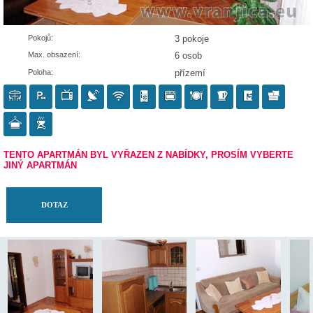
Pokojů:
3 pokoje
Max. obsazení:
6 osob
Poloha:
přízemí
TENTO APARTMÁN BYL VYŘAZEN Z NABÍDKY, PROSÍM
JINÝ APARTMÁN