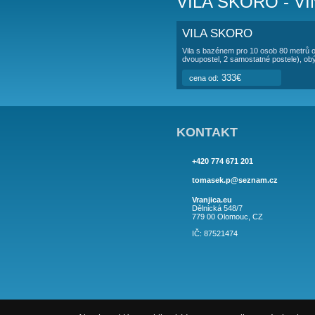
POPIS UBYT
Pronajímá se pou
AP1 (4+2)
- 1. pat
koupelna (wc, sprc
VILA SKO
VILA SKORO
Vila s bazénem pro 10
dvoupostel, 2 samosta
333€
cena od:
KONTAKT