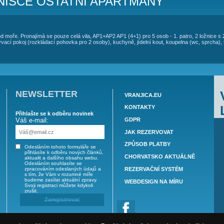
OVÁNÍ VILA SKORO - VINIŠČE AP1 (4
ze celá vila, apartmány AP1+AP2, viz. ceník
ro, 2 ložnice s 2 lůžky (1 dvoupostel, 2 samostatné postele), obývac
ha), terasa s lehátky, výhled na moře a lagunu. Celková plocha cc
RO - VINIŠČE OSTATNÍ APART
 osob 80 metrů od moře. Pronajímá se pouze celá vila, AP1+AP2 AP1 (4+1) p
tné postele), obývací pokoj (rozkládací pohovka pro 2 osoby), kuchyně, jí
NEWSLETTER
VRAN