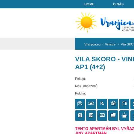
HOME
Vranjica.eu
»
Vi
VILA SKOR
AP1 (4+2)
Pokojů:
Max. obsazení:
Poloha: