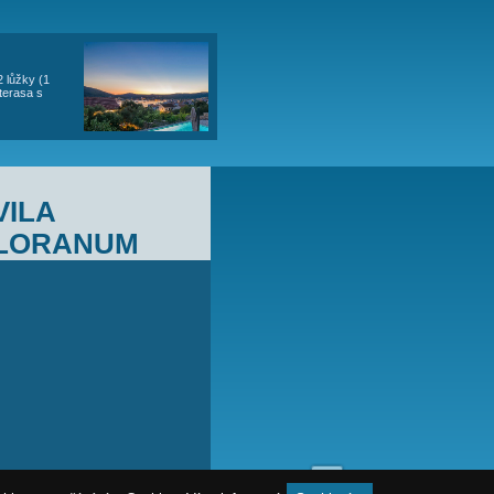
+2)
í pokoj (rozkládací pohovka pro 2 osoby), kuchyně, jídelní kout,
a 78 m2, terasa 18 m2.
MÁNY
ro 5 osob - 1. patro, 2 ložnice s 2 lůžky (1
delní kout, koupelna (wc, sprcha), terasa s
VILA
JICA.EU