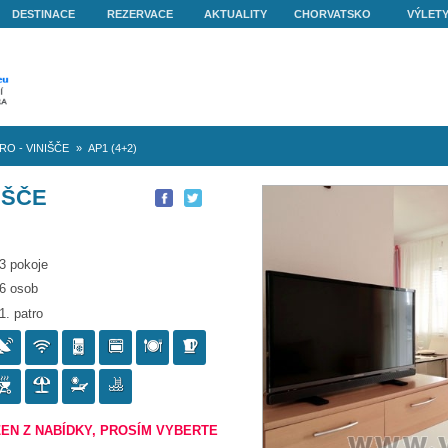
O NÁS
DESTINACE
REZERVACE
AKTUALITY
nišče
»
Vila SKORO - VINIŠČE
»
AP1 (4+2)
O - VINIŠČE
3 pokoje
6 osob
1. patro