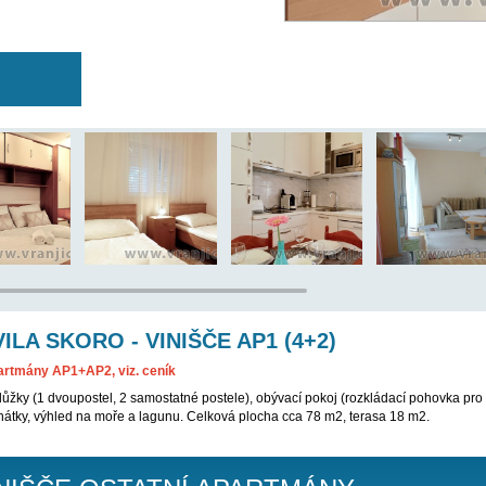
 BYL VYŘAZEN Z NABÍDKY, PROSÍM VYBERTE