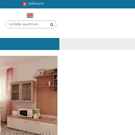
oblíbených
CHORVATSKO
VÝLETY
0