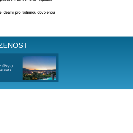
apartmány pro max. 4+1 osob. Celá vila pak pro max. 10 osob.
nost grilování a venkovního posezení za domem. Nejbližší
ace
a
internet wi-fi.
oukromí. Ubytování i poloha je ideální pro rodinnou dovolenou
imální relaxaci.
RTMÁNŮ - OBSAZENOST