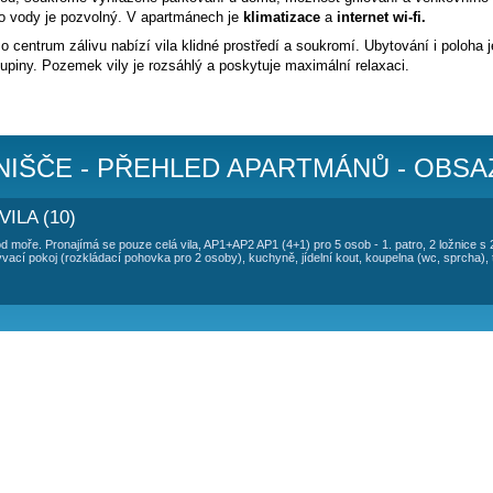
TOVÁNÍ VILA SKORO - VINIŠČE
 pro 10 osob 80 metrů od moře
.
uze celá vila, AP1+AP2
elá vila, respektive dva komfortně a moderně zařízené stejné 
má vlastní vchod, soukromé vyhrazené parkování u domu, mož
kové. Přístup do vody je pozvolný. V apartmánech je
klimatiz
e objektu mimo centrum zálivu nabízí vila klidné prostředí a s
i početnější skupiny. Pozemek vily je rozsáhlý a poskytuje max
.
RO - VINIŠČE - PŘEHLED APA