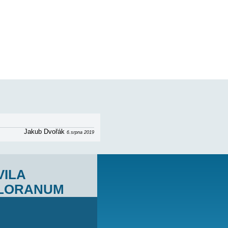
ro 5 osob - 1. patro, 2 ložnice s 2 lůžky (1
delní kout, koupelna (wc, sprcha), terasa s