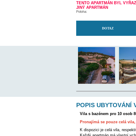
Nejbližší ambulance:
Letiště:
Majitel bydlí v objektu:
TENTO APARTMÁN
JINÝ APARTMÁN
Poloha: