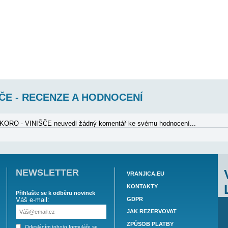
 VINIŠČE VILA (10)
 osob 80 metrů od moře. Pronajímá se pouze celá vila, AP1+AP2 AP1 (4+1) p
tné postele), obývací pokoj (rozkládací pohovka pro 2 osoby), kuchyně, jí