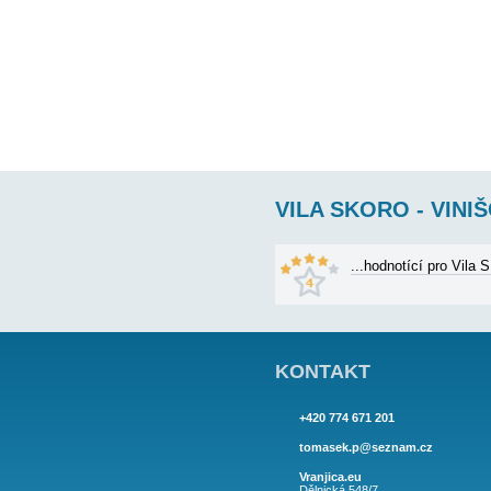
VILA SKORO -
Vila s bazénem pro 10
dvoupostel, 2 samosta
333€
cena od: