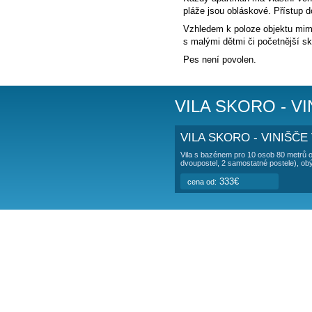
POPIS UBY
Vila s bazénem
Pronajímá se po
K dispozici je c
Každý apartmán 
pláže jsou oblás
Vzhledem k poloz
s malými dětmi č
Pes není povolen
VILA SKO