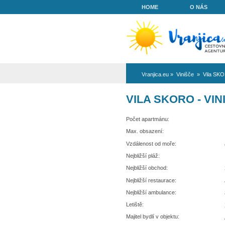
HOME
Vranjica.eu
»
Vi
VILA SKOR
Počet apartmánu:
Max. obsazení:
Vzdálenost od moře:
Nejbližší pláž:
Nejbližší obchod:
Nejbližší restaurace: