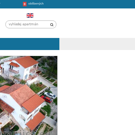
oblíbených
CHORVATSKO
VÝLETY
0