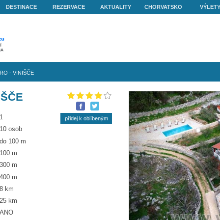
O NÁS
DESTINACE
REZERVACE
AKTUALITY
nišče
»
Vila SKORO - VINIŠČE
O - VINIŠČE
1
10 osob
do 100 m
100 m
300 m
400 m