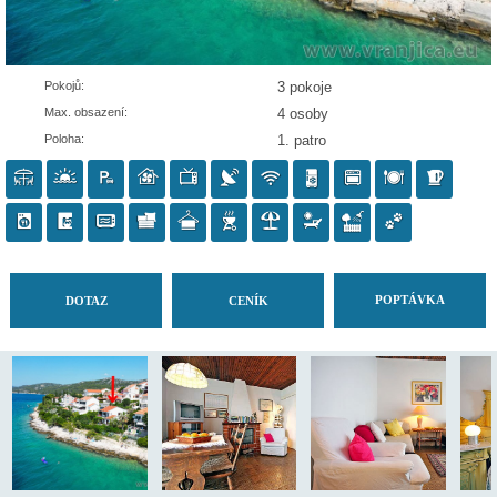
Pokojů:
3 pokoje
Max. obsazení:
4 osoby
Poloha:
1. patro
POP