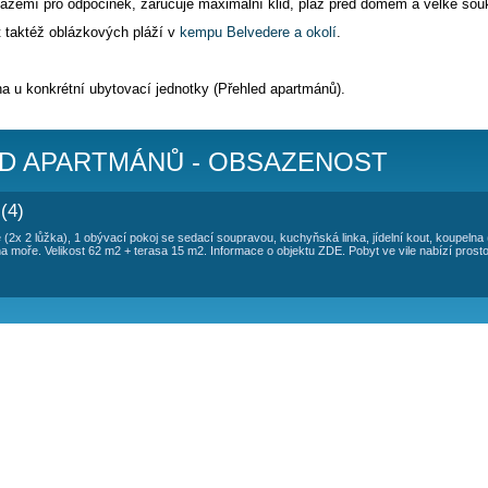
TOVÁNÍ APARTMÁN PALMA
10 metrů od moře v 1. řadě
v destinaci Vranjica. Je to klidn
rtmán pro max. 4 osoby. Apartmán má svůj vlastní vchod, pro
auto u domu. Na pláž se chodí brankou přes zahradu, na které
. Apartmán je vybaven
dvěma klimatizacemi a připojením na 
bízí prostorné zázemí pro odpočinek, zaručuje maximální klid,
pláže lze využít taktéž oblázkových pláží v
kempu Belvedere a 
volen zdarma.
tu je zobrazena u konkrétní ubytovací jednotky (Přehled apar
 PŘEHLED APARTMÁNŮ - OBSA