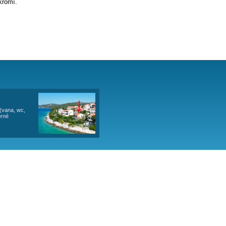
á část 4 km od historického Trogiru. Do města
Split
je to
stornou terasu s přímým krásným výhledem na moře a
 je venkovní sprcha. Pláž před domem je určena pro
internet Wi-Fi.
Vila sousedí s apartmánem vilou
AMARELA
.
 pláž před domem a velké soukromí.
okolí
.
tmánů).
ZENOST