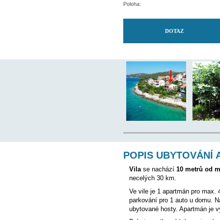
Nejbližší ambulance:
Letiště:
Majitel bydlí v objektu:
Poloha: