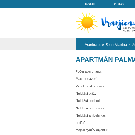
HOME
Vranjica.eu
»
Se
APARTMÁ
Počet apartmánu:
Max. obsazení:
Vzdálenost od moře:
Nejbližší pláž:
Nejbližší obchod:
Nejbližší restaurace: