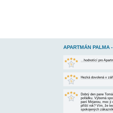
APARTMÁN P
AP1 (4) pro 4 osoby: 
bidet), terasa s nád
70€
cena od: