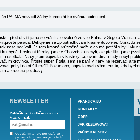
PALMA - RECENZE A HODNOCENÍ
notící pro Apartmán PALMA neuvedl žádný komentář ke svému 
ovolená v září, bylo již všude málo lidí. Vilka nám nad míru 
den pane Tomášku, chtěla bych Vám poděkovat za zprostředkov
. Výborná spolupráce s CA, bezproblémové a rychlé jednání, 
rjanou, moc ji od nás pozdravujte. Je to moc milá a hodná pan
rok? Vím, že teď máte spoustu práce, tak to zkusím někdy v pol
ených zákazníků. Zdraví Daniela Klimešová