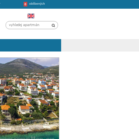
oblíbených
CHORVATSKO
VÝLETY
0