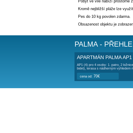
POPIS UBY
Vila
se nachází
necelých 30 km.
Ve vile je 1 apa
parkování pro 1 
ubytované hosty
Pobyt ve vile na
Kromě nejbližší 
Pes do 10 kg po
Obsazenost objek
PALMA -