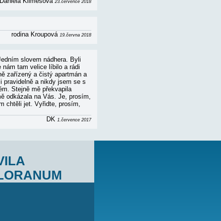
hodnocení...
Jitka Kuchařová
28.srpna 2019
vyhovovala, pláž před domem jsme měli jen pro sebe.
Tom Smolík
12.září 2018
ání super dovolené. Děkuji. Vše proběhlo naprosto v
skutečnost odpovídala nabídce. Prosím, až budete mluvit s
í. Rádi se k ní opět vrátíme. Kdy můžu rezervovat pobyt na
ovině září. Ještě jednou děkuji a přeji krásné léto a spoustu
Daniela Klimešová
23.července 2018