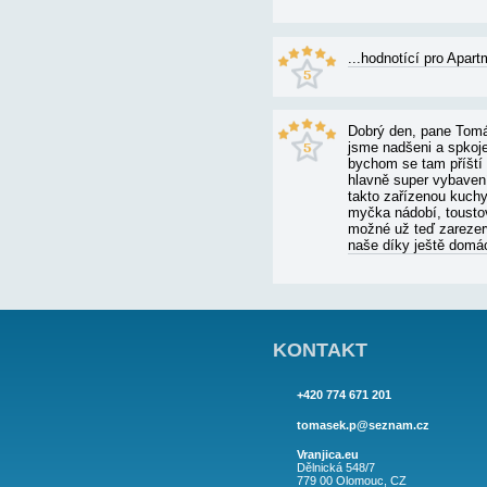
APARTMÁN 
...hod
Hezká d
Dobrý 
pořádku
paní Mi
příští 
spokoj