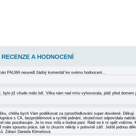
ALMA AP1 (4)
1. patro, 2 ložnice (2x 2 lůžka), 1 obývací pokoj se sedací soupravou, kuch
herným výhledem na moře. Velikost 62 m2 + terasa 15 m2. Informace o objek