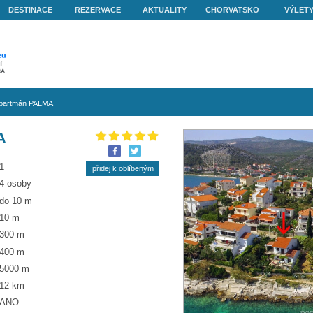
O NÁS
DESTINACE
REZERVACE
AKTUALITY
get Vranjica
»
Apartmán PALMA
N PALMA
1
4 osoby
do 10 m
10 m
300 m
400 m