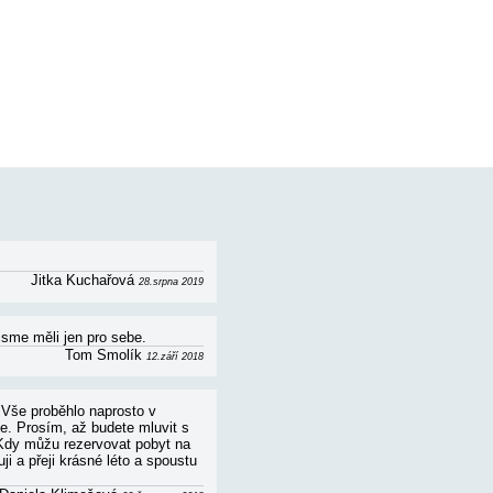
yňská linka, jídelní kout, koupelna (vana, wc,
tu ZDE. Pobyt ve vile nabízí prostorné