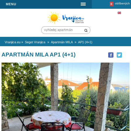
MENU
Vranjica.eu
»
Seget Vranjica
»
Apartmán MILA
»
AP1 (4+1)
APARTMÁN MILA AP1 (4+1)