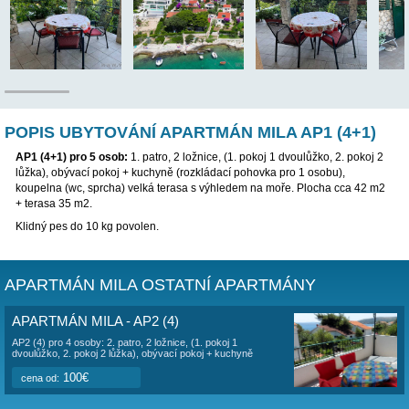
TENTO APARTMÁN BYL VYŘAZEN Z NABÍDKY, PROSÍM
JINÝ APARTMÁN
POPIS UBYTOVÁNÍ APARTMÁN MILA AP1 
AP1 (4+1)
pro 5 osob
:
1. patro, 2 ložnice, (1. pokoj 1 dvoulůžko
lůžka), obývací pokoj + kuchyně (rozkládací pohovka pro 1 osob