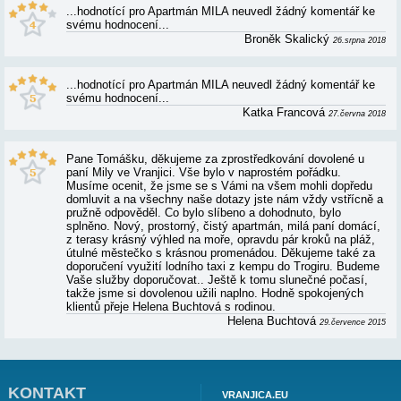
APARTMÁN MILA - RECENZE A HODNOC
...hodnotící pro Apartmán MILA neuvedl žádný k
svému hodnocení...
Zdenka Kroupová s dět
Moc pěkné ubytování a prima majitelka.
Minaříková Iva
1
...hodnotící pro Apartmán MILA neuvedl žádný k