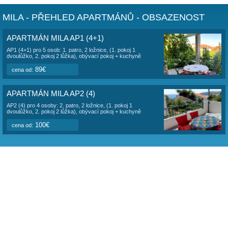
Vila
se nachází
25 metrů od moře
v destinaci Vranjica. Je
část 4 km od historického Trogiru.
K dispozici jsou 2 apartmány, AP1 pro 4+1 osoby a AP2 pro
Apartmány mají vlastní vchod, parkování pro 2 auta na po
branou, možnost užívání venkovního grilování. K moři se s
uličkou na upravenou kaskádovitou pláž. Přístup do moře j
místy členitý, dno obláskové, kamenité. Vila sousedí s a
LINA
.
Kromě nejbližší pláže lze využít taktéž pláží v
kempu Belve
okolí
.
Klidný pes do 10 kg povolen.
MILA - PŘEHLED APARTMÁNŮ - OBSAZE
APARTMÁN MILA AP1 (4+1)
AP1 (4+1) pro 5 osob: 1. patro, 2 ložnice, (1. pokoj 1