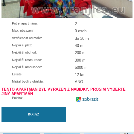
Počet apartmánu:
2
Max. obsazení:
9 osob
Vzdálenost od moře:
do 30 m
Nejbližší pláž:
40 m
Nejbližší obchod:
200 m
Nejbližší restaurace:
300 m
Nejbližší ambulance:
5000 m
Letiště:
12 km
Majitel bydlí v objektu:
ANO