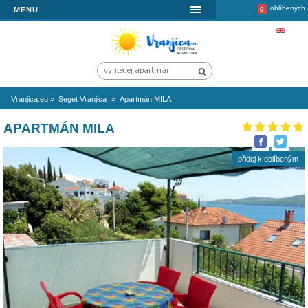
MENU
Vranjica.eu
»
Seget Vranjica
»
Apartmán MILA
APARTMÁN MILA