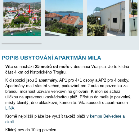
TENTO APARTMÁN BYL VYŘAZEN Z NABÍDKY, PROSÍM
JINÝ APARTMÁN
Poloha:
POPIS UBYTOVÁNÍ APARTMÁN MILA