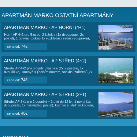
(sprcha, wc, bidet), terasa s houpačkou. Velikost 40 m2 + teras
Pes do 5 kg povolen za příplatek.
OBSAZENOST APARTMÁN MARKO AP D
(3+1)
Minimální délka pobytu je 10 dnů. Výměna turnusů JE ve stejný
Výpis rezervací Vám nabízí základní přehled o obsazenosti u
jednotky. Apartmány jsou průběžně obsazovány majitelem ob
Rezervujte prosím tak, aby rezervace přímo navazovaly, neb
nimi byla mezera nejméně 7 nocí. V ceníku jsou uvedeny cen
a více nocí. Při pobytu na méně nocí se cena sjednává indivi
APARTMÁN MARKO OSTATNÍ APARTMÁN
APARTMÁN MARKO - AP HORNÍ (4+1)