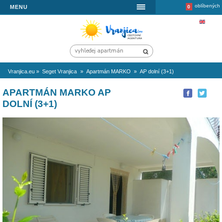
MENU
Vranjica.eu
»
Seget Vranjica
»
Apartmán MARKO
»
AP dolní (3+1)
APARTMÁN MARKO AP
DOLNÍ (3+1)