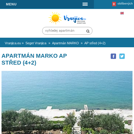
MENU
Vranjica.eu
»
Seget Vranjica
»
Apartmán MARKO
»
AP střed (4+2)
APARTMÁN MARKO AP
STŘED (4+2)