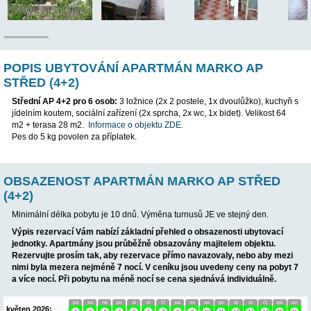
POP
POPIS UBYTOVÁNÍ APARTMÁN MARKO 
STŘED (4+2)
Střední AP 4+2 pro 6 osob:
3 ložnice (2x 2 postele, 1x dvoulůž
jídelním koutem, sociální zařízení (2x sprcha, 2x wc, 1x bidet). V
m2 + terasa 28 m2.
Informace o objektu ZDE.