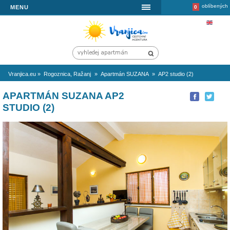
MENU
Vranjica.eu
»
Rogoznica, Ražanj
»
Apartmán SUZANA
»
AP2 studio 
APARTMÁN SUZANA AP2
STUDIO (2)