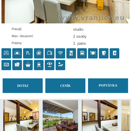
Pokojů:
studio
Max. obsazení:
2 osoby
Poloha:
1. patro