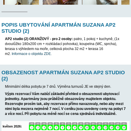
POP
POPIS UBYTOVÁNÍ APARTMÁN SUZANA 
STUDIO (2)
AP2 studio (2)
ORANŽOVÝ
- pro 2 osoby:
patro, 1 pokoj + kuc
dvoulůžko 180x200 cm + rozkládací pohovka), koupelna (WC, s
terasa s výhledem na moře, celková plocha 32 m2 + terasa 16
m2.
Informace o objektu ZDE.