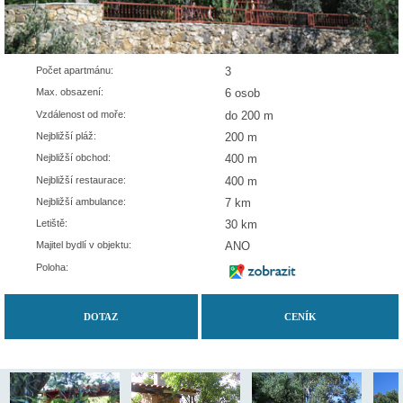
Počet apartmánu:
3
Max. obsazení:
6 osob
Vzdálenost od moře:
do 200 m
Nejbližší pláž:
200 m
Nejbližší obchod:
400 m
Nejbližší restaurace:
400 m
Nejbližší ambulance:
7 km
Letiště:
30 km
Majitel bydlí v objektu:
ANO