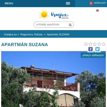
MENU
Vranjica.eu
»
Rogoznica, Ražanj
»
Apartmán SUZANA
APARTMÁN SUZANA