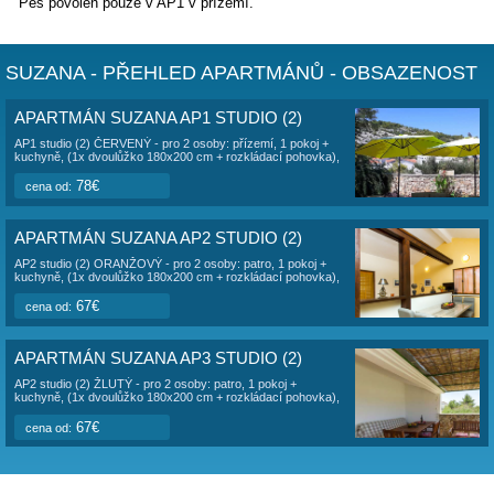
Dům se nachází mezi olivovníky a je na samotě, kde je velk
ticho.
K dispozici jsou 3 prostorné apartmány typu studio.
- AP1 v přízemí (2 kuchyně letní + vnitřní)
- AP2 + AP3 jsou v 1. patře s velkou terasou, která lze spoj
Každý apartmán je samostatný pro 2 osoby s vlastním vc
Celkově lze v domě ubytovat 6 osob. Pro každý AP je vyh
parkoviště pro 1 auto na pozemku majitele u domu. Pláž je
200 metrů, je betonová a místy oblázková. Přístup do moře
pozvolný, dno oblázkové, vhodné pro malé děti. V zahradě 
dispozici společný gril. V apartmánech je
klimatizace a inte
Ubytování je vhodné pro samostatné páry.
Pes povolen pouze v AP1 v přízemí.
SUZANA - PŘEHLED APARTMÁNŮ - OBS
APARTMÁN SUZANA AP1 STUDIO (2)