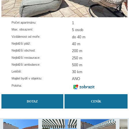
Počet apartmánu:
1
Max. obsazení:
5 osob
Vzdálenost od moře:
do 40 m
Nejbližší pláž:
40 m
Nejbližší obchod:
200 m
Nejbližší restaurace:
250 m
Nejbližší ambulance:
500 m
Letiště:
30 km
Majitel bydlí v objektu:
ANO