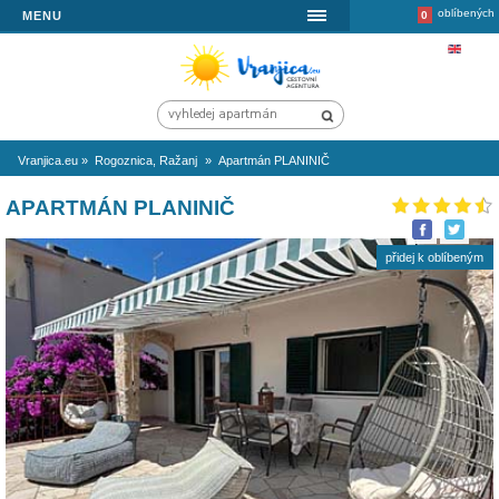
MENU
Vranjica.eu
»
Rogoznica, Ražanj
»
Apartmán PLANINIČ
APARTMÁN PLANINIČ