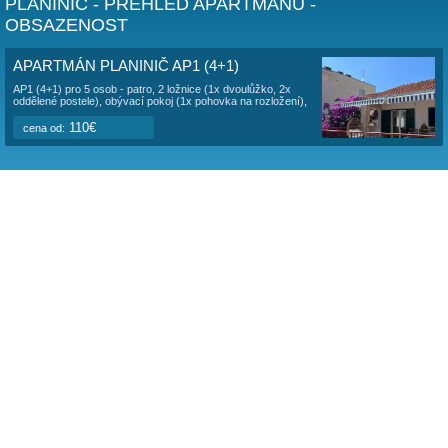
Apartmán po celkové rekonstrukci.
Ubytování je pro 4+1
Apartmán je samostatný s vlastním vchodem, parkoviště pr
pozemku majitele. Pláž je vzdálená 40 metrů a je obláskov
borovicovým porostem nabízející stín před sluncem. Příst
je pozvolný, dno oblázkové, vhodné pro rodiny s malými dě
Možnost grilování v zahradě. V apartmánu je
klimatizace a
wi-fi.
Ubytování je vhodné pro rodiny s malými dětmi. Na pláži js
restaurace, kafe bar.
Pes není povolen.
PLANINIČ - PŘEHLED APARTMÁNŮ -
OBSAZENOST
APARTMÁN PLANINIČ AP1 (4+1)
AP1 (4+1) pro 5 osob - patro, 2 ložnice (1x dvoulůžko, 2x
oddělené postele), obývací pokoj (1x pohovka na rozložení),