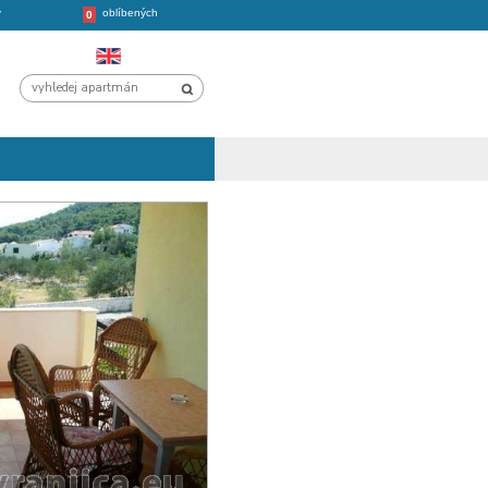
oblíbených
CHORVATSKO
VÝLETY
0