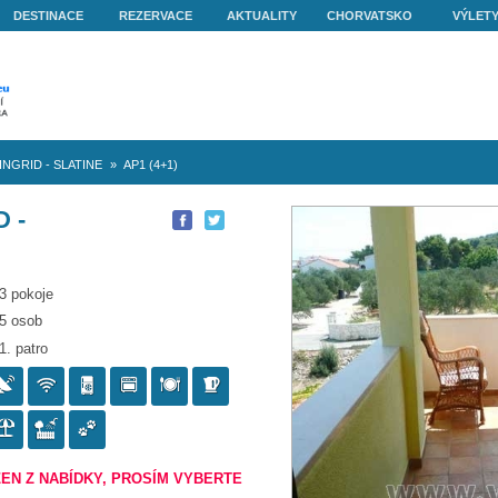
O NÁS
DESTINACE
REZERVACE
AKTUALITY
ovo
»
Apartmán INGRID - SLATINE
»
AP1 (4+1)
 INGRID -
P1 (4+1)
3 pokoje
5 osob
1. patro