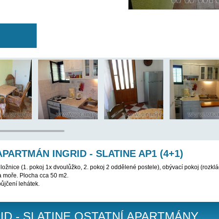
 BYL VYŘAZEN Z NABÍDKY, PROSÍM VYBERTE