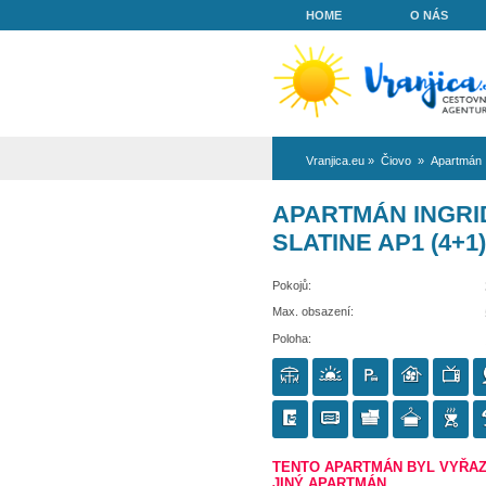
HOME
Vranjica.eu
»
Či
APARTMÁN
SLATINE A
Pokojů:
Max. obsazení:
Poloha: