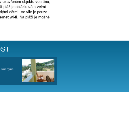
E
 se neplatí.
vůj vlastní vchod, parkování v uzavřeném objektu ve stínu,
i sousedními vilkami. Nejbližší pláž je oblázková s velmi
byt je ideální pro rodiny s malými dětmi. Ve vile je pouze
apartmánu je
klimatizace a internet wi-fi.
Na pláži je možné
NŮ - OBSAZENOST