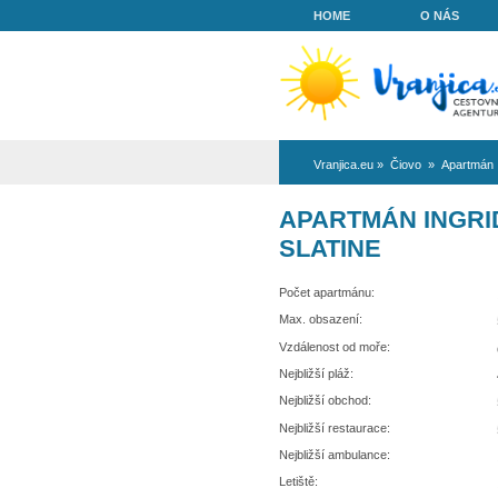
HOME
Vranjica.eu
»
Či
APARTMÁN
SLATINE
Počet apartmánu:
Max. obsazení:
Vzdálenost od moře:
Nejbližší pláž:
Nejbližší obchod: