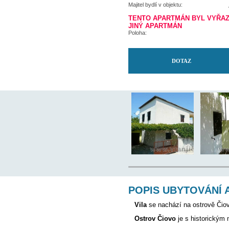
Nejbližší restaurace:
Nejbližší ambulance:
Letiště:
Majitel bydlí v objektu:
TENTO APARTMÁN
JINÝ APARTMÁN
Poloha: