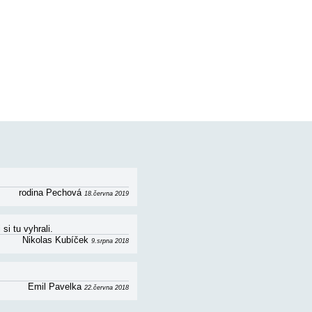
, obývací pokoj (rozkládací pohovka), kuchyně,
atek zapůjčení lehátek.