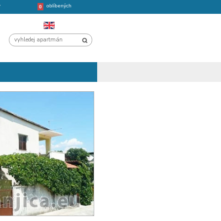
oblíbených
CHORVATSKO
VÝLETY
0