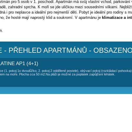
TOVÁNÍ APARTMÁN INGRID - SLATIN
a ostrově Čiovo v obci Slatine,
40 metrů od moře
.
 s historickým městem
Trogir
spojen mostem. Za průjezd autem
 samostatný apartmán pro 5 osob v 1. poschodí. Apartmán má s
osezení v zahradě, zahradní sprcha. K moři se jde uličkou mez
do moře vhodná i pro neplavce a ideální pro nejmenší děti. Po
a tím je zaručeno, že hosté mají naprostý klid a soukromí. V 
jčení lehátek.
říplatek 5 €/den.
 SLATINE - PŘEHLED APARTMÁ