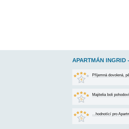
APARTMÁN IN
AP1 (4+1) pro 5 osob 
koupelna (wc, sprcha
62€
cena od: