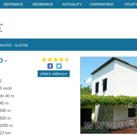
O NÁS
DESTINACE
REZERVACE
AKTUALITY
ovo
»
Apartmán INGRID - SLATINE
 INGRID -
1
5 osob
do 40 m
40 m
500 m