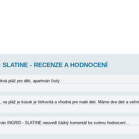
GRID - SLATINE AP1 (4+1)
- 1. patro, 2 ložnice (1. pokoj 1x dvoulůžko, 2. pokoj 2 oddělené postele)
), terasa s výhledem na moře. Plocha cca 50 m2.Na pláži je možné za popl