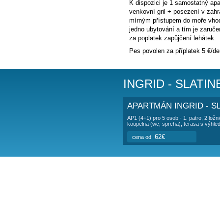
POPIS UBY
Vila
se nachází n
Ostrov Čiovo
je
K dispozici je 1
venkovní gril + p
mírným přístupem 
jedno ubytování 
za poplatek zapů
Pes povolen za p
INGRID -