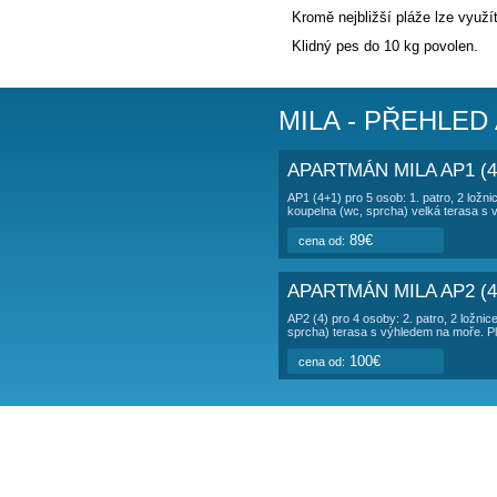
POPIS UBY
Vila
se nachází
K dispozici jsou
branou, možnost 
místy členitý, d
Kromě nejbližší p
Klidný pes do 10
MILA - 
APARTMÁN MI
AP1 (4+1) pro 5 osob:
koupelna (wc, sprcha