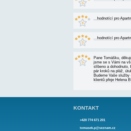
APARTMÁN 
...hod
Moc pěk
...hod