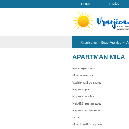
HOME
Vranjica.eu
»
Se
APARTMÁ
Počet apartmánu:
Max. obsazení:
Vzdálenost od moře:
Nejbližší pláž:
Nejbližší obchod:
Nejbližší restaurace: