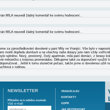
MILA - RECENZE A HODNOCENÍ
notící pro Apartmán MILA neuvedl žádný komentář ke svému ho
né ubytování a prima majitelka.
notící pro Apartmán MILA neuvedl žádný komentář ke svému ho