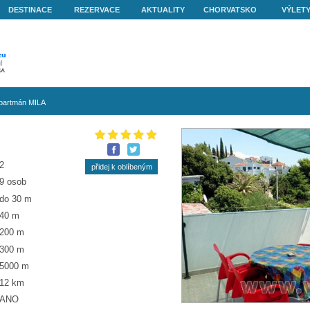
O NÁS
DESTINACE
REZERVACE
AKTUALITY
get Vranjica
»
Apartmán MILA
N MILA
2
9 osob
do 30 m
40 m
200 m
300 m