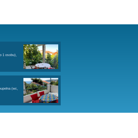
 od historického Trogiru.
 mají vlastní vchod, parkování pro 2 auta na pozemku za
avenou kaskádovitou pláž. Přístup do moře je pozvolný,
NOST
koj + kuchyně (rozkládací pohovka pro 1 osobu),
ný pes do 10 kg povolen.