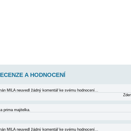
LA AP2 (4)
2. patro, 2 ložnice, (1. pokoj 1 dvoulůžko, 2. pokoj 2 lůžka), obývací poko
ledem na moře. Plocha cca 60 m2 + terasa 15 m2. Klidný pes do 10 kg pov