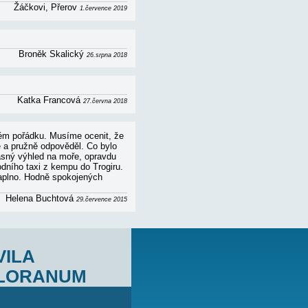
dnocení...
Zdenka Kroupová s dětmi
28.srpna 2019
Minaříková Iva
19.července 2019
dnocení...
Žáčkovi, Přerov
1.července 2019