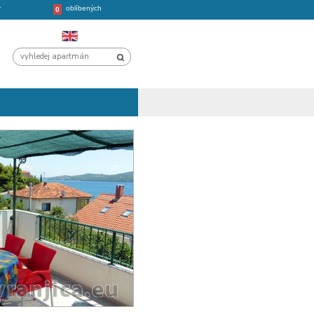
oblíbených
CHORVATSKO
VÝLETY
0