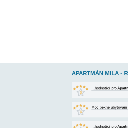
89€
cena od:
APARTMÁN MI
AP2 (4) pro 4 osoby: 
sprcha) terasa s výh
100€
cena od: