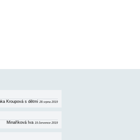
j + kuchyně (rozkládací pohovka), koupelna (wc,
olen.