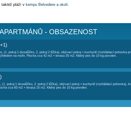
TOVÁNÍ APARTMÁN MILA
25 metrů od moře
v destinaci Vranjica. Je to klidná část 4 km
 2 apartmány, AP1 pro 4+1 osoby a AP2 pro 4 osoby. Apartmány
užívání venkovního grilování. K moři se schází uličkou na upr
no obláskové, kamenité. Vila sousedí s apartmánem
LINA
.
láže lze využít taktéž pláží v
kempu Belvedere a okolí
.
 kg povolen.
PŘEHLED APARTMÁNŮ - OBSAZE
LA AP1 (4+1)
 1. patro, 2 ložnice, (1. pokoj 1 dvoulůžko, 2. pokoj 2 lůžka), obývací po
) velká terasa s výhledem na moře. Plocha cca 42 m2 + terasa 35 m2. Klid