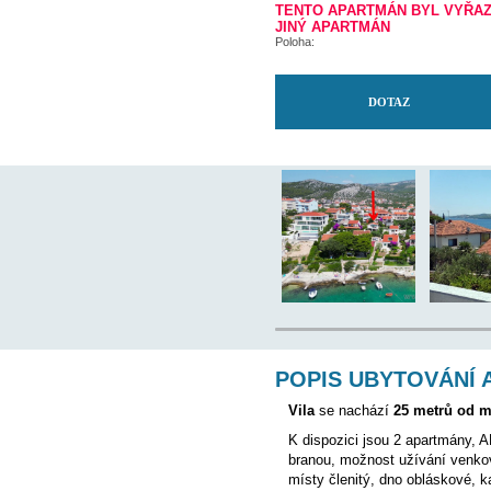
Nejbližší ambulance:
Letiště:
Majitel bydlí v objektu:
TENTO APARTMÁN
JINÝ APARTMÁN
Poloha: