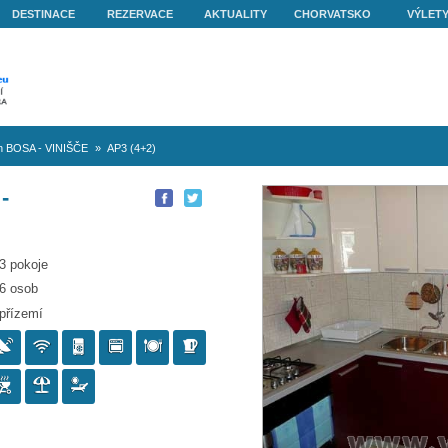
O NÁS
DESTINACE
REZERVACE
AKTUALITY
nišče
»
Apartmán BOSA - VINIŠČE
»
AP3 (4+2)
 BOSA -
P3 (4+2)
3 pokoje
6 osob
přízemí