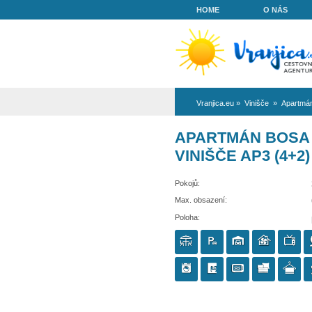
HOME
Vranjica.eu
»
Vi
APARTMÁN
VINIŠČE A
Pokojů:
Max. obsazení:
Poloha: