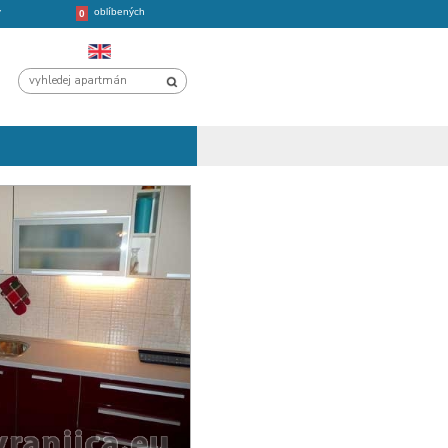
oblíbených
CHORVATSKO
VÝLETY
0