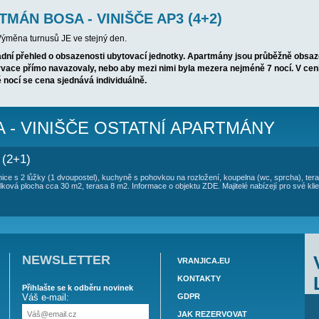
TOVÁNÍ APARTMÁN BOSA - VINIŠČE A
mí, 2 ložnice se 2 lůžky (1 dvoupostel + 2 samostatné), kuchyně s 
 terasa. Celková plocha cca 80 m2, terasa 9 m2.
pro své klienty malý motorový čllun pro 4-5 osob pro jednodenní výl
lečná
T APARTMÁN BOSA - VINIŠČE AP3 (4
obytu je 7 dnů. Výměna turnusů JE ve stejný den.
Vám nabízí základní přehled o obsazenosti ubytovací jednotky. 
m tak, aby rezervace přímo navazovaly, nebo aby mezi nimi byla
i pobytu na méně nocí se cena sjednává individuálně.
N BOSA - VINIŠČE OSTATNÍ A