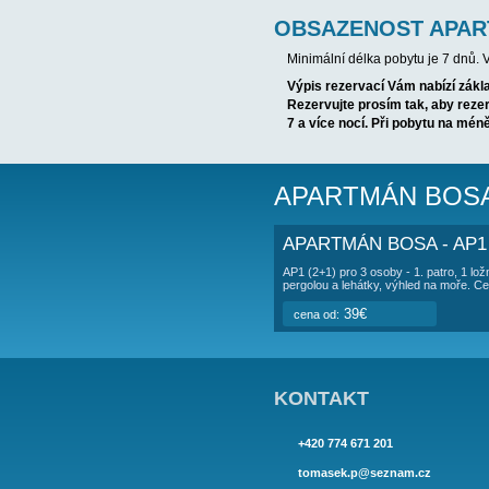
POPIS UBY
AP3 (4+2)
- příze
bidet), zastřešena
Majitelé nabízejí 
Pozn.: pračka spo
OBSAZENOS
Minimální délka p
Výpis rezervací 
Rezervujte prosí
7 a více nocí. Př
APARTMÁ