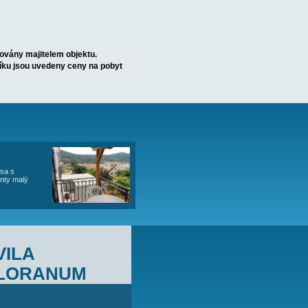
P3 (4+2)
obývacím pokojem (pohovka pro 2 osoby), koupelna (wc, sprcha,
ety nebo k rybolovu.
+2)
Apartmány jsou průběžně obsazovány majitelem objektu.
 mezera nejméně 7 nocí. V ceníku jsou uvedeny ceny na pobyt
PARTMÁNY