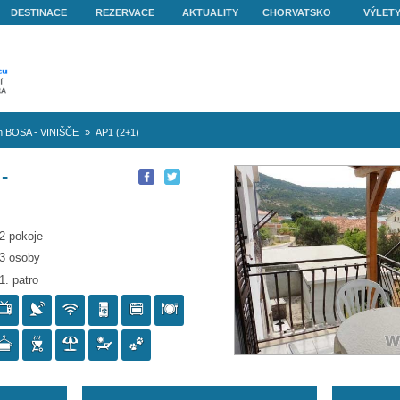
O NÁS
DESTINACE
REZERVACE
AKTUALITY
nišče
»
Apartmán BOSA - VINIŠČE
»
AP1 (2+1)
 BOSA -
P1 (2+1)
2 pokoje
3 osoby
1. patro