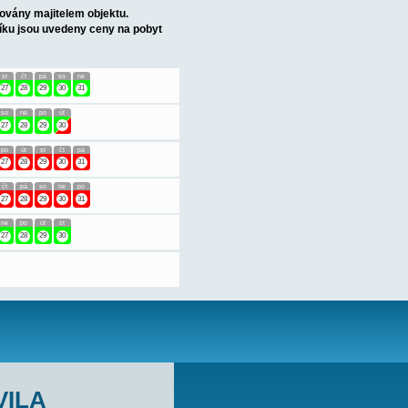
vkou na rozložení, koupelna (wc, sprcha), terasa s pergolou a
 ZDE.
olovu.
+1)
Apartmány jsou průběžně obsazovány majitelem objektu.
 mezera nejméně 7 nocí. V ceníku jsou uvedeny ceny na pobyt
út
st
čt
pá
so
ne
po
út
st
čt
pá
so
ne
19
20
21
22
23
24
25
26
27
28
29
30
31
pá
so
ne
po
út
st
čt
pá
so
ne
po
út
19
20
21
22
23
24
25
26
27
28
29
30
ne
po
út
st
čt
pá
so
ne
po
út
st
čt
pá
19
20
21
22
23
24
25
26
27
28
29
30
31