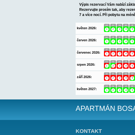
AP1 (2+1) pro 3 
lehátky, výhled n
Majitelé nabízejí 
Pozn.: pračka spo
OBSAZENOS
Minimální délka p
Výpis rezervací 
Rezervujte prosí
7 a více nocí. Př
pá
květen 2026:
1
po
červen 2026:
1
st
červenec 2026:
1