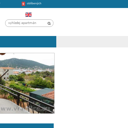
oblíbených
CHORVATSKO
VÝLETY
0