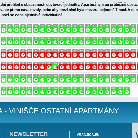
osoby
- 1. patro, 1 ložnice s 2 lůžky (1 dvoupostel), kuchyně s poho
a moře. Celková plocha cca 30 m2, terasa 8 m2.
Informace o objektu
pro své klienty malý motorový člun pro jednodenní výlety nebo k ryb
lečná
T APARTMÁN BOSA - VINIŠČE AP1 (2
obytu je 7 dnů. Výměna turnusů JE ve stejný den.
Vám nabízí základní přehled o obsazenosti ubytovací jednotky. 
m tak, aby rezervace přímo navazovaly, nebo aby mezi nimi byla
i pobytu na méně nocí se cena sjednává individuálně.
so
ne
po
út
st
čt
pá
so
ne
po
út
st
čt
pá
so
ne
po
2
3
4
5
6
7
8
9
10
11
12
13
14
15
16
17
18
út
st
čt
pá
so
ne
po
út
st
čt
pá
so
ne
po
út
st
čt
2
3
4
5
6
7
8
9
10
11
12
13
14
15
16
17
18
čt
pá
so
ne
po
út
st
čt
pá
so
ne
po
út
st
čt
pá
so
2
3
4
5
6
7
8
9
10
11
12
13
14
15
16
17
18