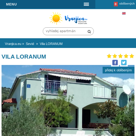
MENU
Vranjica.eu
»
Sevid
»
Vila LORANUM
VILA LORANUM