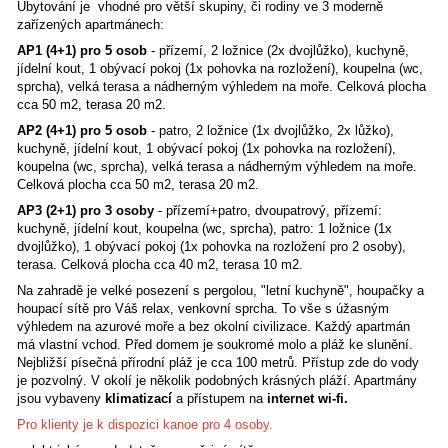
VLASTNÍ PLÁŽÍ!
AKCE SLEVA 15% na celou vilu platí pro měsíce KVĚT
ČERVEN, ZÁŘÍ
V období 27.06.-05.09.2026 se pronajímá pouze celá vila! 
uvedenou dobu lze apartmány rezervovat samostatně.
Objekt se nachází mimo obytnou oblast Sevidu, leží přímo
vzdálenost je
15 metrů od moře
. Dům je osamocen v přek
zátoce zvané Stari Trogir
mezi Rogoznicí a Marinou (Trog
Primoštenem). Typ dovolené je "robinzonáda", tzn. pro klient
hledají naprostý klid a soukromí v nedotčené přírodě s prů
azurovým mořem. Od vily cca 100 metrů jsou v zátoce ještě
podobné objekty.
Ubytování je vhodné pro větší skupiny, či rodiny ve 3 mod
zařízených apartmánech:
AP1 (4+1) pro 5 osob
- přízemí, 2 ložnice (2x dvojlůžko), 
jídelní kout, 1 obývací pokoj (1x pohovka na rozložení), ko
sprcha), velká terasa a nádherným výhledem na moře. Cel
cca 50 m2, terasa 20 m2.