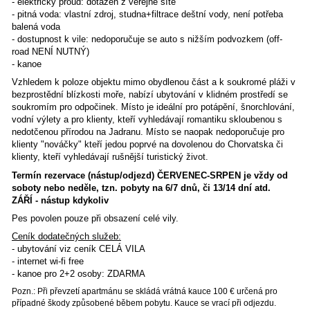
AP2 (4+1) pro 5 osob
- patro, 2 ložnice (1x dvojlůžko, 2x l
kuchyně, jídelní kout, 1 obývací pokoj (1x pohovka na rozlo
koupelna (wc, sprcha), velká terasa a nádherným výhledem
Celková plocha cca 50 m2, terasa 20 m2.
AP3 (2+1) pro 3 osoby
- přízemí+patro, dvoupatrový, příz
kuchyně, jídelní kout, koupelna (wc, sprcha), patro: 1 ložni
dvojlůžko), 1 obývací pokoj (1x pohovka na rozložení pro 2
terasa. Celková plocha cca 40 m2, terasa 10 m2.
Na zahradě je velké posezení s pergolou, "letní kuchyně",
houpací sítě pro Váš relax, venkovní sprcha. To vše s úž
výhledem na azurové moře a bez okolní civilizace. Každý 
má vlastní vchod. Před domem je soukromé molo a pláž ke
Nejbližší písečná přírodní pláž je cca 100 metrů. Přístup z
je pozvolný. V okolí je několik podobných krásných pláží.
jsou vybaveny
klimatizací
a přístupem na
internet wi-fi.
Pro klienty je k dispozici kanoe pro 4 osoby.
- elektrický proud: dotažen z veřejné sítě
- pitná voda: vlastní zdroj, studna+filtrace deštní vody, nen