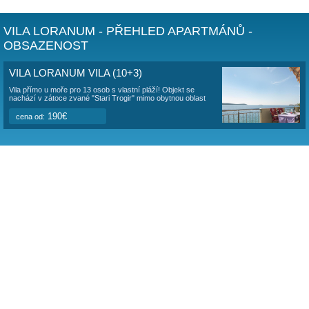
balená voda
- dostupnost k vile: nedoporučuje se auto s nižším podvozk
road NENÍ NUTNÝ)
- kanoe
Vzhledem k poloze objektu mimo obydlenou část a k soukr
bezprostědní blízkosti moře, nabízí ubytování v klidném pr
soukromím pro odpočinek. Místo je ideální pro potápění, šn
vodní výlety a pro klienty, kteří vyhledávají romantiku sklo
nedotčenou přírodou na Jadranu. Místo se naopak nedoporu
klienty "nováčky" kteří jedou poprvé na dovolenou do Chorv
klienty, kteří vyhledávají rušnější turistický život.
Termín rezervace (nástup/odjezd) ČERVENEC-SRPEN je
soboty nebo neděle, tzn. pobyty na 6/7 dnů, či 13/14 dní
ZÁŘÍ - nástup kdykoliv
Pes povolen pouze při obsazení celé vily.
Ceník dodatečných služeb:
- ubytování viz ceník CELÁ VILA
- internet wi-fi free