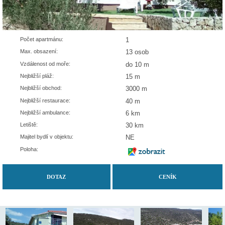
Počet apartmánu:
1
Max. obsazení:
13 osob
Vzdálenost od moře:
do 10 m
Nejbližší pláž:
15 m
Nejbližší obchod:
3000 m
Nejbližší restaurace:
40 m
Nejbližší ambulance:
6 km
Letiště:
30 km
Majitel bydlí v objektu:
NE