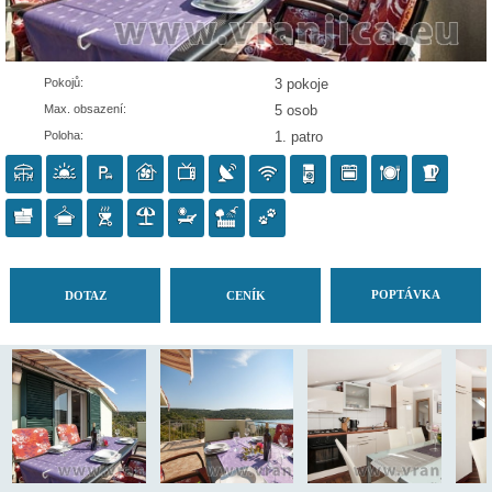
Pokojů:
3 pokoje
Max. obsazení:
5 osob
Poloha:
1. patro
POP