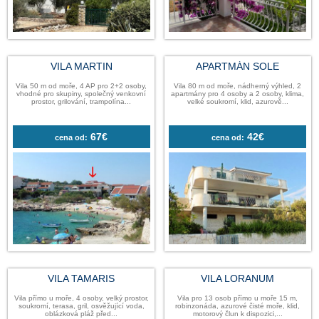
VILA MARTIN
APARTMÁN 
Vila 50 m od moře, 4 AP pro 2+2 osoby,
Vila 80 m od moře, nádhe
vhodné pro skupiny, společný venkovní
apartmány pro 4 osoby a 2
prostor, grilování, trampolína...
velké soukromí, klid, 
67€
42
cena od:
cena od: