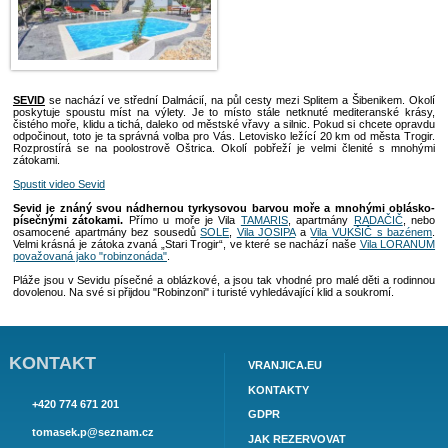
VILA VUKŠIČ
Vila s bazénem pro 10 osob, 500 m od
moře, úžasný klid a pohodlí, relax, 2
apartmány 4+1 osob, klima, bazén,...
278€
cena od:
SEVID
se nachází ve střední Dalmácií, na půl cesty mezi Splitem a Š