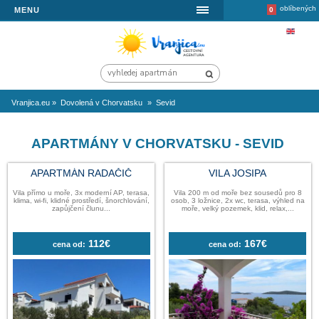
MENU
Vranjica.eu
»
Dovolená v Chorvatsku
»
Sevid
APARTMÁNY V CHORVATSKU - S
APARTMÁN RADAČIČ
VILA JOSI
Vila přímo u moře, 3x moderní AP, terasa,
Vila 200 m od moře bez 
klima, wi-fi, klidné prostředí, šnorchlování,
osob, 3 ložnice, 2x wc, te
zapůjčení člunu...
moře, velký pozemek, kli
112€
16
cena od:
cena od: