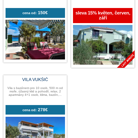
VILA TAMARIS
VILA LORA
Vila přímo u moře, 4 osoby, velký prostor,
Vila pro 13 osob přímo 
soukromí, terasa, gril, osvěžující voda,
robinzonáda, azurové čist
oblázková pláž před...
motorový člun k dispo
150€
sleva 15% květen
cena od:
září