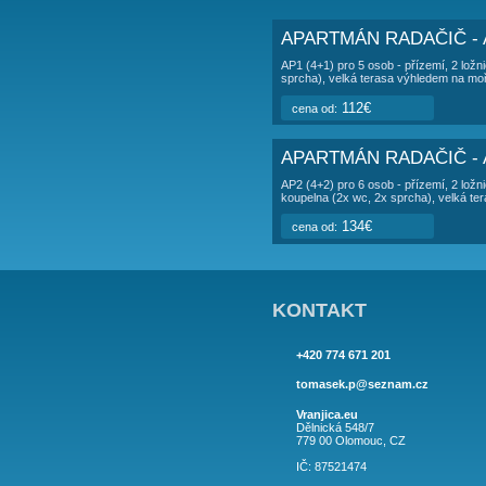
po
červen 2026:
1
st
červenec 2026:
1
so
srpen 2026:
1
út
září 2026:
1
so
květen 2027:
1
APARTMÁ
APARTMÁN RA
AP1 (4+1) pro 5 osob 
sprcha), velká teras
112€
cena od: