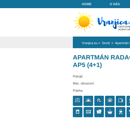
HOME
Vranjica.eu
»
Se
APARTMÁ
AP5 (4+1)
Pokojů:
Max. obsazení:
Poloha: