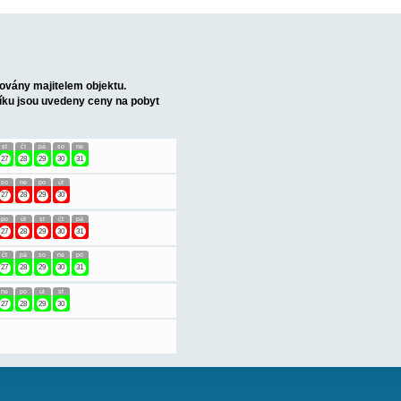
1)
j (1x pohovka na rozložení), kuchyně, koupelna (wc, sprcha), terasa
ZDE.
třední blízkosti. Místo je ideální pro potápění, šnorchlování,
Apartmány jsou průběžně obsazovány majitelem objektu.
 mezera nejméně 7 nocí. V ceníku jsou uvedeny ceny na pobyt
út
st
čt
pá
so
ne
po
út
st
čt
pá
so
ne
19
20
21
22
23
24
25
26
27
28
29
30
31