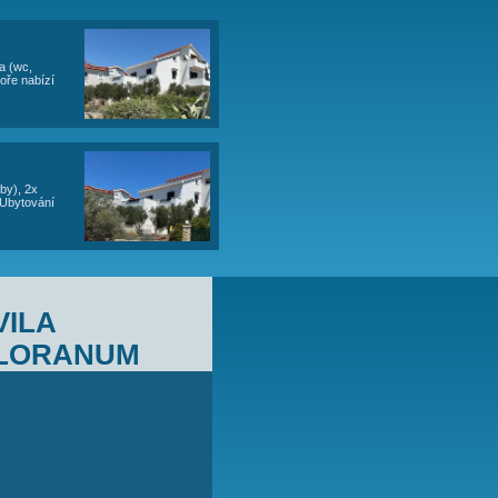
pá
so
ne
po
út
st
čt
pá
so
ne
po
út
19
20
21
22
23
24
25
26
27
28
29
30
ne
po
út
st
čt
pá
so
ne
po
út
st
čt
pá
19
20
21
22
23
24
25
26
27
28
29
30
31
st
čt
pá
so
ne
po
út
st
čt
pá
so
ne
po
19
20
21
22
23
24
25
26
27
28
29
30
31
so
ne
po
út
st
čt
pá
so
ne
po
út
st
19
20
21
22
23
24
25
26
27
28
29
30
st
čt
pá
so
ne
po
út
19
20
21
22
23
24
25
ÁNY
 (1x pohovka na rozložení), koupelna (wc,
 objektu ZDE. Ubytování přímo u moře nabízí