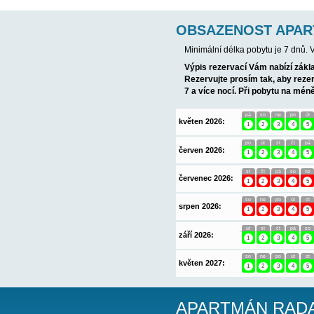
POPIS UBY
AP5 (4+1)
pro 5 
s výhledem na moř
Ubytování přímo u 
vodní výlety či je
Majitel nabízí výl
OBSAZENOS
Minimální délka p
Výpis rezervací 
Rezervujte prosí
7 a více nocí. Př
pá
květen 2026:
1