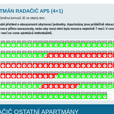
TOVÁNÍ APARTMÁN RADAČIČ AP5 (4+
osob
- 1. patro, 2 ložnice (1x dvojlůžko, 1x 2 lůžka), 1 obývací poko
e. Celková plocha cca 45 m2, terasa 12 m2.
Informace o objektu 
moře nabízí klidné prostředí a soukromí bez sousedních vil v bezpros
n relaxování přímo u moře.
ety motorovým člunem nebo zapůjčení člunu za úplatu.
T APARTMÁN RADAČIČ AP5 (4+1)
obytu je 7 dnů. Výměna turnusů JE ve stejný den.
Vám nabízí základní přehled o obsazenosti ubytovací jednotky. 
m tak, aby rezervace přímo navazovaly, nebo aby mezi nimi byla
i pobytu na méně nocí se cena sjednává individuálně.
so
ne
po
út
st
čt
pá
so
ne
po
út
st
čt
pá
so
ne
po
2
3
4
5
6
7
8
9
10
11
12
13
14
15
16
17
18