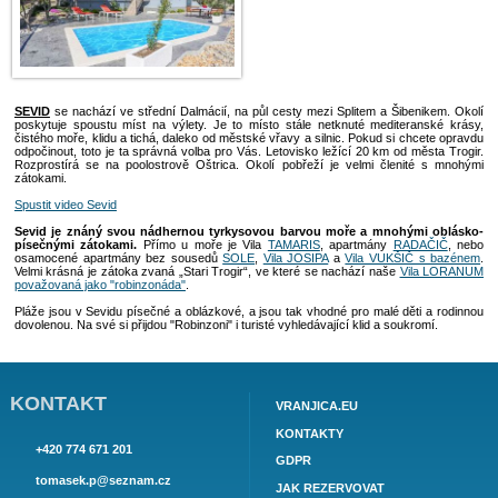
VILA VUKŠIČ
Vila s bazénem pro 10 osob, 500 m od
moře, úžasný klid a pohodlí, relax, 2
apartmány 4+1 osob, klima, bazén,...
278€
cena od:
SEVID
se nachází ve střední Dalmácií, na půl cesty mezi Splitem a Š