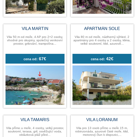
VILA MARTIN
APARTMÁN 
Vila 50 m od moře, 4 AP pro 2+2 osoby,
Vila 80 m od moře, nádhe
vhodné pro skupiny, společný venkovní
apartmány pro 4 osoby a 2
prostor, grilování, trampolína...
velké soukromí, klid, 
67€
42
cena od:
cena od: