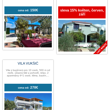
VILA TAMARIS
VILA LORA
Vila přímo u moře, 4 osoby, velký prostor,
Vila pro 13 osob přímo 
soukromí, terasa, gril, osvěžující voda,
robinzonáda, azurové čist
oblázková pláž před...
motorový člun k dispo
150€
sleva 15% květen
cena od:
září