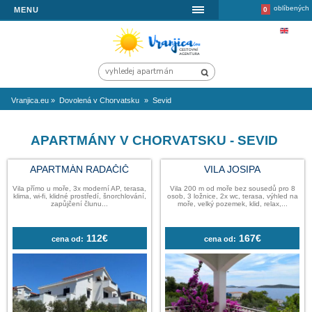
MENU
Vranjica.eu
»
Dovolená v Chorvatsku
»
Sevid
APARTMÁNY V CHORVATSKU - S
APARTMÁN RADAČIČ
VILA JOSI
Vila přímo u moře, 3x moderní AP, terasa,
Vila 200 m od moře bez 
klima, wi-fi, klidné prostředí, šnorchlování,
osob, 3 ložnice, 2x wc, te
zapůjčení člunu...
moře, velký pozemek, kli
112€
16
cena od:
cena od: