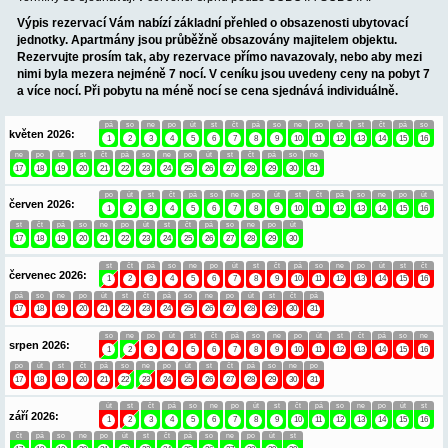
1. patro:
3 ložnice (3x dvoulůžko), chodba, velká koupelna, (WC,
vana, sprcha), terasa s výhledem na moře. Velká terasa je průch
a je chráněna před sluncem.
Na pláž se chodí přes zahradu, která je vzdálená pouhých 10 me
kaskádovitě upravená, přístup do moře je pozvolný, dno oblázk
vhodná pro rodiny s malými dětmi. Možnost grilování i s poseze
zahradě. Pobyt nabízí pohodlí a soukromí.
Informace o objektu 
Termíny pronájmu jsou v hlavní sezóně (červenec-srpen) pouze
sobota.
OBSAZENOST VILA MARGARITA VILA (8+
Termíny se sjednávají v červenci-srpnu pouze SOBOTA-SOBOT
Výpis rezervací Vám nabízí základní přehled o obsazenosti u
jednotky. Apartmány jsou průběžně obsazovány majitelem ob
Rezervujte prosím tak, aby rezervace přímo navazovaly, neb
nimi byla mezera nejméně 7 nocí. V ceníku jsou uvedeny cen
a více nocí. Při pobytu na méně nocí se cena sjednává indivi