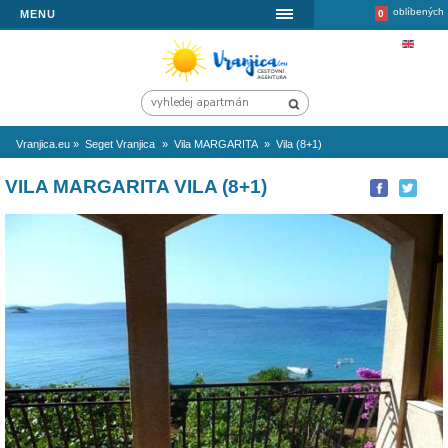
MENU
Vranjica.eu
»
Seget Vranjica
»
Vila MARGARITA
»
Vila (8+1)
VILA MARGARITA VILA (8+1)