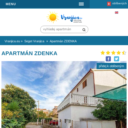
MENU
Vranjica.eu
»
Seget Vranjica
»
Apartmán ZDENKA
APARTMÁN ZDENKA