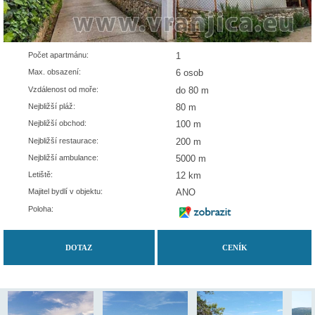
Počet apartmánu:
1
Max. obsazení:
6 osob
Vzdálenost od moře:
do 80 m
Nejbližší pláž:
80 m
Nejbližší obchod:
100 m
Nejbližší restaurace:
200 m
Nejbližší ambulance:
5000 m
Letiště:
12 km
Majitel bydlí v objektu:
ANO