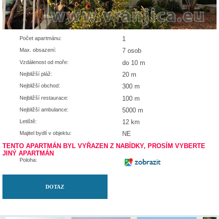
Počet apartmánu:
1
Max. obsazení:
7 osob
Vzdálenost od moře:
do 10 m
Nejbližší pláž:
20 m
Nejbližší obchod:
300 m
Nejbližší restaurace:
100 m
Nejbližší ambulance:
5000 m
Letiště:
12 km
Majitel bydlí v objektu:
NE