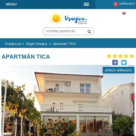
MENU
Vranjica.eu
»
Seget Vranjica
»
Apartmán TICA
APARTMÁN TICA