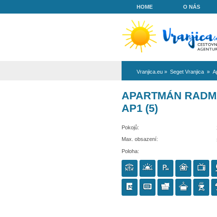
HOME
Vranjica.eu
»
Se
APARTMÁ
AP1 (5)
Pokojů:
Max. obsazení:
Poloha: