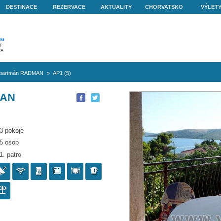
O NÁS
DESTINACE
REZERVACE
AKTUALITY
get Vranjica
»
Apartmán RADMAN
»
AP1 (5)
N RADMAN
3 pokoje
5 osob
1. patro