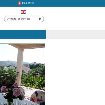
oblíbených
CHORVATSKO
VÝLETY
0