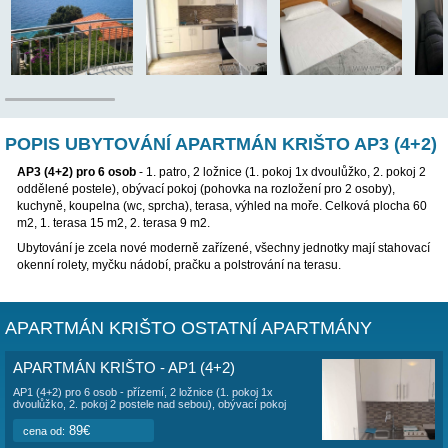
TENTO APARTMÁN BYL VYŘAZEN Z NABÍDKY, PROSÍM
JINÝ APARTMÁN
POPIS UBYTOVÁNÍ APARTMÁN KRIŠTO A
AP3 (4+2) pro 6 osob
- 1. patro, 2 ložnice (1. pokoj 1x dvoulůžk
oddělené postele), obývací pokoj (pohovka na rozložení pro 2 o