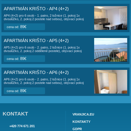
kuchyně, koupelna (wc, sprcha), terasa, výhled na moře. Celko
m2, 1. terasa 15 m2, 2. terasa 9 m2.
Ubytování je zcela nové moderně zařízené, všechny jednotky ma
okenní rolety, myčku nádobí, pračku a polstrování na terasu.
APARTMÁN KRIŠTO OSTATNÍ APARTMÁN
APARTMÁN KRIŠTO - AP1 (4+2)
AP1 (4+2) pro 6 osob - přízemí, 2 ložnice (1. pokoj 1x
dvoulůžko, 2. pokoj 2 postele nad sebou), obývací pokoj
(pohovka na rozložení pro 2 osoby), kuchyně, koupelna (wc,
sprcha), terasa, výhled na moře. Celková plocha 60 m2,
89€
cena od:
terasa 30 m2. Ubytování je zcela nové moderně
APARTMÁN KRIŠTO - AP4 (4+2)
AP4 (4+2) pro 6 osob - 1. patro, 2 ložnice (1. pokoj 1x
dvoulůžko, 2. pokoj 2 postele nad sebou), obývací pokoj
(pohovka na rozložení pro 2 osoby), kuchyně, koupelna (wc,
sprcha), terasa, výhled na moře. Celková plocha 60 m2,
89€
cena od:
terasa 20 m2. Ubytování je zcela nové moderně