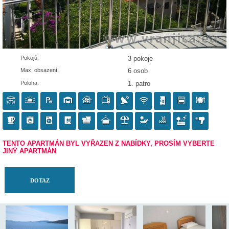
Pokojů:
3 pokoje
Max. obsazení:
6 osob
Poloha:
1. patro