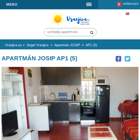
MENU
Vranjica.eu
»
Seget Vranjica
»
Apartmán JOSIP
»
AP1 (5)
APARTMÁN JOSIP AP1 (5)