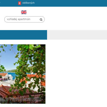
oblíbených
CHORVATSKO
VÝLETY
0