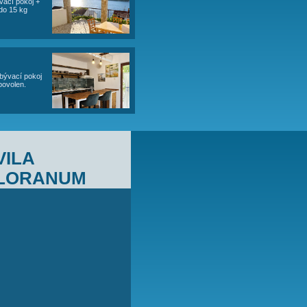
19
20
21
22
23
24
25
26
27
28
29
30
31
st
čt
pá
so
ne
po
út
st
čt
pá
so
ne
po
19
20
21
22
23
24
25
26
27
28
29
30
31
so
ne
po
út
st
čt
pá
so
ne
po
út
st
19
20
21
22
23
24
25
26
27
28
29
30
st
čt
pá
so
ne
po
19
20
21
22
23
24
ový pokoj), 1x prostorný velký obývací pokoj +
unu. Informace o objektu ZDE.Pes do 15 kg