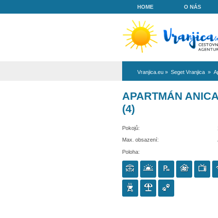
HOME
Vranjica.eu
»
Se
APARTMÁN
(4)
Pokojů:
Max. obsazení:
Poloha: