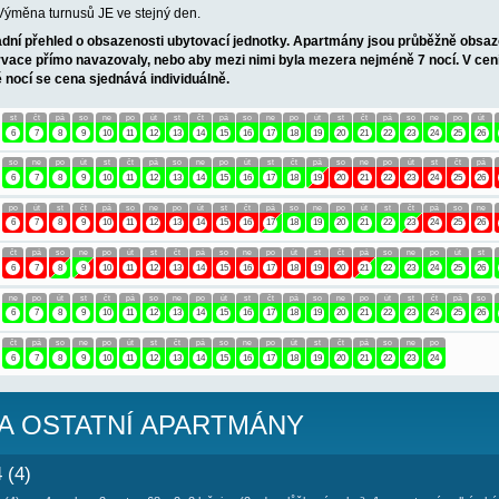
TOVÁNÍ APARTMÁN ANICA AP2 (4)
 po rekonstrukci
ob
- 1. patro, 60 m2 - 2 ložnice (2x dvoulůžkový pokoj), 1x obývací
možnost kotvení člunu.
Informace o objektu ZDE.
len.
T APARTMÁN ANICA AP2 (4)
bytu je 5 nocí. Výměna turnusů JE ve stejný den.
Vám nabízí základní přehled o obsazenosti ubytovací jednotky. 
m tak, aby rezervace přímo navazovaly, nebo aby mezi nimi byla
i pobytu na méně nocí se cena sjednává individuálně.
so
ne
po
út
st
čt
pá
so
ne
po
út
st
čt
pá
so
ne
po
2
3
4
5
6
7
8
9
10
11
12
13
14
15
16
17
18
út
st
čt
pá
so
ne
po
út
st
čt
pá
so
ne
po
út
st
čt
2
3
4
5
6
7
8
9
10
11
12
13
14
15
16
17
18
čt
pá
so
ne
po
út
st
čt
pá
so
ne
po
út
st
čt
pá
so