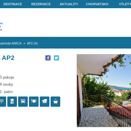
O NÁS
DESTINACE
REZERVACE
AKTUALITY
get Vranjica
»
Apartmán ANICA
»
AP2 (4)
 ANICA AP2
3 pokoje
4 osoby
1. patro