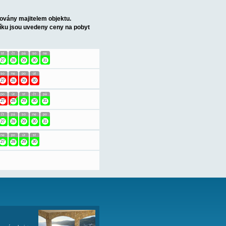
 pokoj + kuchyně, koupelna (sprcha/WC), velká terasa s výhledem
Apartmány jsou průběžně obsazovány majitelem objektu.
 mezera nejméně 7 nocí. V ceníku jsou uvedeny ceny na pobyt
út
st
čt
pá
so
ne
po
út
st
čt
pá
so
ne
19
20
21
22
23
24
25
26
27
28
29
30
31
pá
so
ne
po
út
st
čt
pá
so
ne
po
út
19
20
21
22
23
24
25
26
27
28
29
30
ne
po
út
st
čt
pá
so
ne
po
út
st
čt
pá