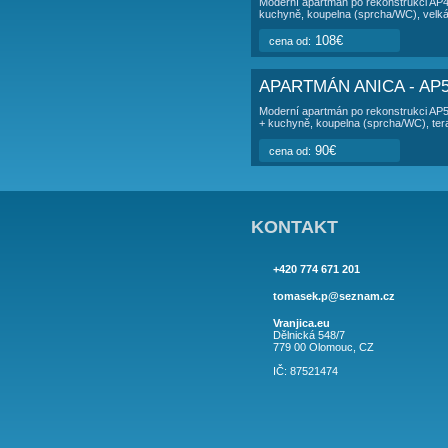
červenec 2026:
1
so
srpen 2026:
1
út
září 2026:
1
so
květen 2027:
1
APARTMÁ
APARTMÁN AN
Moderní apartmán po 
kuchyně, koupelna (s
povolen.
108€
cena od:
APARTMÁN AN