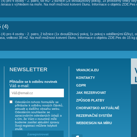
2
3
4
5
6
7
8
9
10
11
12
13
14
15
16
17
18
ne
po
út
st
čt
pá
so
ne
po
út
st
čt
pá
so
ne
po
út
2
3
4
5
6
7
8
9
10
11
12
13
14
15
16
17
18
st
čt
pá
so
ne
po
út
st
čt
pá
so
ne
po
út
st
čt
pá
2
3
4
5
6
7
8
9
10
11
12
13
14
15
16
17
18
ne
po
út
st
čt
pá
so
ne
po
út
st
čt
pá
so
ne
po
út
2
3
4
5
6
7
8
9
10
11
12
13
14
15
16
17
18
N ANICA OSTATNÍ APARTMÁNY
ICA - AP4 (4)
rekonstrukci AP4 (4) pro 4 osoby - 2. patro, 68 m2- 2 ložnice (2x dvoulůžk
prcha/WC), velká terasa s výhledem na moře. Na moři možnost kotvení čl
ICA - AP5 (4)