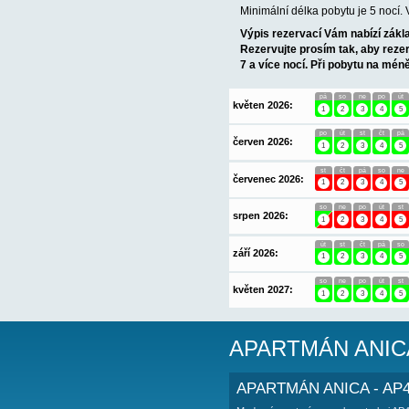
POPIS UBY
Moderní apartmán
AP2 (4) pro 4 os
na moře. Na moři 
Pes do 15 kg povo
OBSAZENOS
Minimální délka po
Výpis rezervací 
Rezervujte prosí
7 a více nocí. Př
pá
květen 2026:
1
po
červen 2026:
1
st