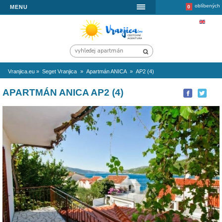
MENU
Vranjica.eu
»
Seget Vranjica
»
Apartmán ANICA
»
AP2 (4)
APARTMÁN ANICA AP2 (4)