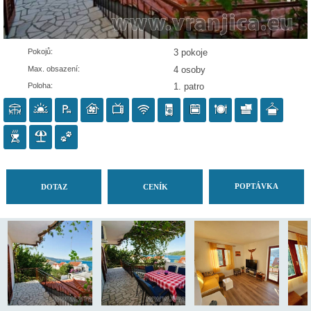
Pokojů:
3 pokoje
Max. obsazení:
4 osoby
Poloha:
1. patro
POP