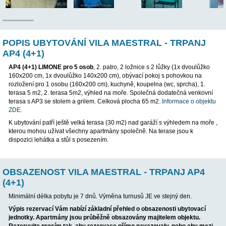
POP
POPIS UBYTOVÁNÍ VILA MAESTRAL - T
AP4 (4+1)
AP4 (4+1) LIMONE
pro 5 osob
, 2. patro, 2 ložnice s 2 lůžky (1
160x200 cm, 1x dvoulůžko 140x200 cm), obývací pokoj s poho
rozložení pro 1 osobu (160x200 cm), kuchyně, koupelna (wc, spr
terasa 5 m2, 2. terasa 5m2, výhled na moře. Společná dodateč