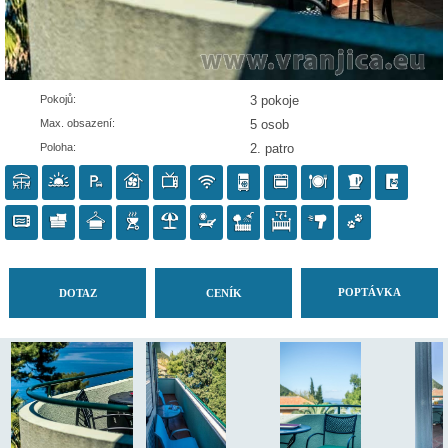
Pokojů:
3 pokoje
Max. obsazení:
5 osob
Poloha:
2. patro