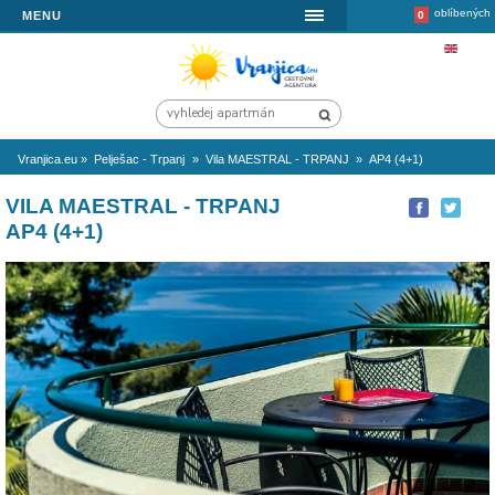
MENU
Vranjica.eu
»
Pelješac - Trpanj
»
Vila MAESTRAL - TRPANJ
»
AP4 (
VILA MAESTRAL - TRPANJ
AP4 (4+1)