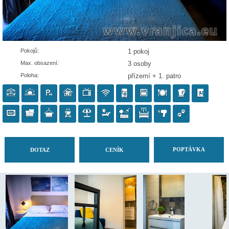
Pokojů:
1 pokoj
Max. obsazení:
3 osoby
Poloha:
přízemí + 1. patro