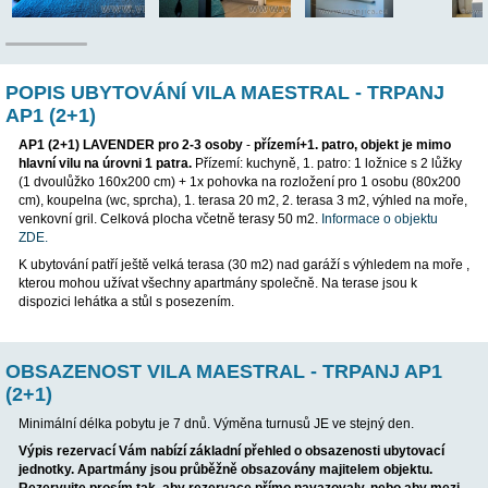
POP
POPIS UBYTOVÁNÍ VILA MAESTRAL - T
AP1 (2+1)
AP1 (2+1) LAVENDER pro 2-3 osoby
-
přízemí+1. patro, obje
hlavní vilu na úrovni 1 patra.
Přízemí: kuchyně, 1. patro: 1 ložni
(1 dvoulůžko 160x200 cm) + 1x pohovka na rozložení pro 1 os
cm), koupelna (wc, sprcha), 1. terasa 20 m2, 2. terasa 3 m2, vý