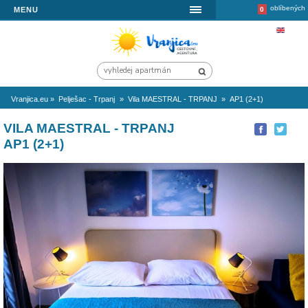
MENU
Vranjica.eu
»
Pelješac - Trpanj
»
Vila MAESTRAL - TRPANJ
»
AP1 (
VILA MAESTRAL - TRPANJ
AP1 (2+1)