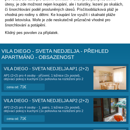
Vila
se nachází v borovicovém háji na jižní straně ostrova 
poklidném menším letovisku
Sveta Nedjelja
, vzdálenost j
od moře
.
Trajekt: Stari Grad 24 km
K dispozici jsou 3 apartmány pro 2+2 osoby.
Každý apartmán má vlastní vchod a parkování u domu pro 
ve stínu. K dispozici je společná zahradní sprcha a venkovní
Krásná oblázková pláž je 370 m, přístup do vody je pozvo
apartmány jsou vybaveny klimatizací a přístupem na interne
Pronajmout lze taktéž celou vilu pro max. 12 osob za
zvýhodněnou cenu, viz. ceník
.
Ubytování nabízí velmi klidné prostředí a soukromí. Místo 
pro relax, ale také pro aktivní činnost. V okolí jsou jeskyně
útesy, je zde možnost nejen koupání, ale i turistiky, lezení 
či šnorchlování podél prosluněných útesů. Písčitooblázková
vhodná pro rodiny s dětmi. Ke koupání lze využít i skalnaté
podél letoviska. Moře je zde neskutečně průzračné vhodné 
šnorchlování a potápění.