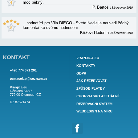
VILA DIEGO - SVETA NEDJELJA - RECEN
HODNOCENÍ
Překrásné ubytování s částečným výhledem na m
do krásné zahrady. Milé a ochotné paní majitelky.
dostupnost mista (je pro zdatné řidiče) vynahradí
příroda a minimum turistů v plnou sezónu. V obci 
úžasný stánek se suvenýry a stánek s ovocem, z
vínem + dvě restaurace. Market není příliš zásob
pláž je cca 500 m vzdálená. Pro rodinu s dětmi id
DOPORUČUJEME!
Smrčko
...hodnotící pro Vila DIEGO - Sveta Nedjelja neu
komentář ke svému hodnocení...
Tom a Věra Holub