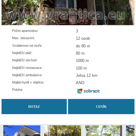
Počet apartmánu:
3
Max. obsazení:
12 osob
Vzdálenost od moře:
do 80 m
Nejbližší pláž:
80 m
Nejbližší obchod:
1000 m
Nejbližší restaurace:
100 m
Nejbližší ambulance:
Jelsa 12 km
Majitel bydlí v objektu:
ANO