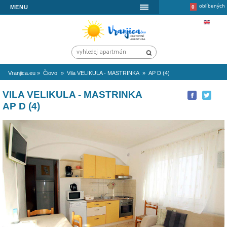
MENU
Vranjica.eu
»
Čiovo
»
Vila VELIKULA - MASTRINKA
»
AP D (4)
VILA VELIKULA - MASTRINKA
AP D (4)