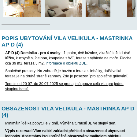
POP
POPIS UBYTOVÁNÍ VILA VELIKULA - MA
AP D (4)
AP D (4) Dominika - pro 4 osoby
- 1. patro, dvě ložnice, v každ
lůžka, kuchyně s jídelnou, koupelna s WC, terasa s výhlede na