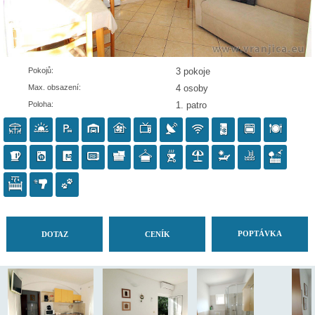
Pokojů:
3 pokoje
Max. obsazení:
4 osoby
Poloha:
1. patro