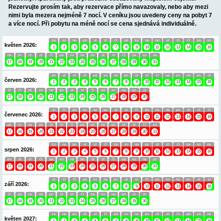
cca 39 m2, terasa 3 m2.
Informace o objektu ZDE.
Společné prostory: Na zahradě je bazén a terasa s lehátky, dalš
terasa je na druhé straně zahrady. Zde je posezení pro společné
Termín od 20.07. do 30.07.2025 se pronajímá pouze celá vila p
skupinu hostů.
OBSAZENOST VILA VELIKULA - MASTRI
(4)
Minimální délka pobytu je 7 dnů. Výměna turnusů JE ve stejný 
Výpis rezervací Vám nabízí základní přehled o obsazenosti u
jednotky. Apartmány jsou průběžně obsazovány majitelem ob
Rezervujte prosím tak, aby rezervace přímo navazovaly, neb
nimi byla mezera nejméně 7 nocí. V ceníku jsou uvedeny cen
a více nocí. Při pobytu na méně nocí se cena sjednává indivi
pá
so
ne
po
út
st
čt
pá
so
ne
po
út
s
květen 2026:
1
2
3
4
5
6
7
8
9
10
11
12
1