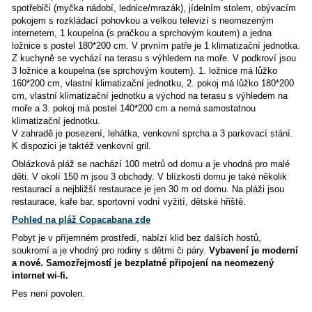
Moderní nová vila
se nachází na ostrově Čiovo v jižní část
Okrug
100 metrů od moře
.
Ubytování je pro 8 osob, vhodné pro 2 rodiny nebo větš
Dům se skládá z přízemí, prvního patra a podkroví.
Přízemí:
obývací pokoj + kuchyně se všemi spotřebiči (my
lednice/mrazák), TV, jídelní stůl, pohovka, 1 ložnice s jed
90*200 cm, koupelna (sprcha + wc), klimatizace, wi-fi, sam
vchod z terasy.
Celé přízemí je bezbariérové vhodné pro 
osoby s omezenou pohyblivostí.
(Fotogalerie přízemí ješ
dostupná.)
1. patro+podkroví:
První patro domu a podkroví mají sam
vchod. V prvním patře je kuchyně se všemi potřebnými do
spotřebiči (myčka nádobí, lednice/mrazák), jídelním stole
pokojem s rozkládací pohovkou a velkou televizí s neome
internetem, 1 koupelna (s pračkou a sprchovým koutem) a 
ložnice s postel 180*200 cm. V prvním patře je 1 klimatizač
Z kuchyně se vychází na terasu s výhledem na moře. V po
3 ložnice a koupelna (se sprchovým koutem). 1. ložnice má