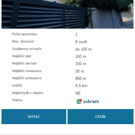
Počet apartmánu:
1
Max. obsazení:
8 osob
Vzdálenost od moře:
do 100 m
Nejbližší pláž:
100 m
Nejbližší obchod:
150 m
Nejbližší restaurace:
30 m
Nejbližší ambulance:
950 m