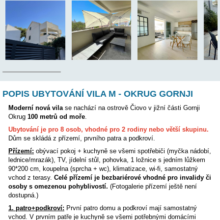
Letiště:
8,5 km
Majitel bydlí v objektu:
NE
Poloha:
POPIS UBYTOVÁNÍ VILA M - OKRUG GOR