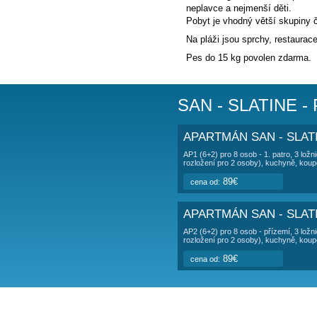
POPIS UBY
Vila
se nachází n
Ostrov Čiovo
je
K dispozici jsou
venkovní gril a z
neplavce a nejme
Pobyt je vhodný 
Na pláži jsou spr
Pes do 15 kg po
SAN - SL