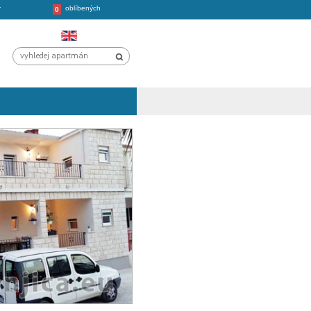
oblíbených
CHORVATSKO
VÝLETY
0