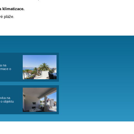
 se neplatí.
vchod, parkování pro 4 auta, K dispozici je společný
oblázková s velmi mírným přístupem do moře vhodná i pro
řipojení na internet Wi-Fi a klimatizace.
é Slatině jsou krásné oblázkové pláže.
 - OBSAZENOST