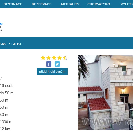
O NÁS
DESTINACE
REZERVACE
AKTUALITY
ovo
»
Apartmán SAN - SLATINE
 SAN -
2
16 osob
do 50 m
50 m
50 m