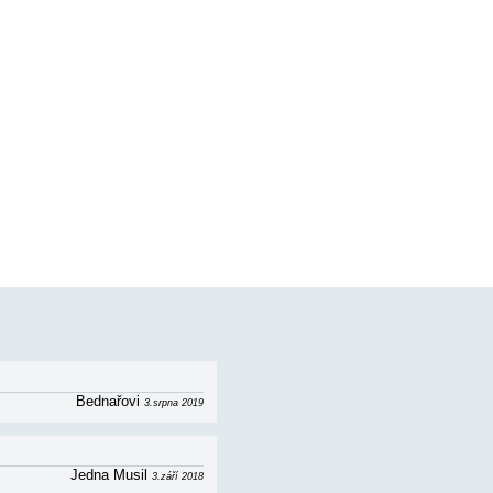
oj 2 postele), obývací pokoj (pohovka na
cha cca 90 m2 + terasa 22 m2. Informace o
koj 1x dvoůžko), obývací pokoj (pohovka na
a 90 m2 + terasa 22 m2. Informace o objektu