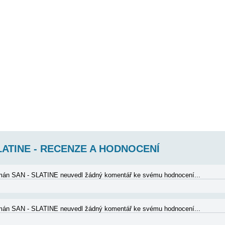
N - SLATINE AP1 (6+2)
- 1. patro, 3 ložnice (1. pokoj 1x dvoulůžko, 2. pokoj 1x dvoulůžko, 3. pok
y), kuchyně, koupelna (wc, sprcha), velká terasa s výhledem na moře. Plo
N - SLATINE AP2 (6+2)
- přízemí, 3 ložnice (1. pokoj 1x dvoulůžko, 2. pokoj 1x dvoulůžko, 3. po
y), kuchyně, koupelna (wc, sprcha), terasa s výhledem na moře. Plocha cc