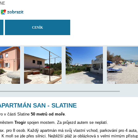
50 m
1000 m
12 km
NE