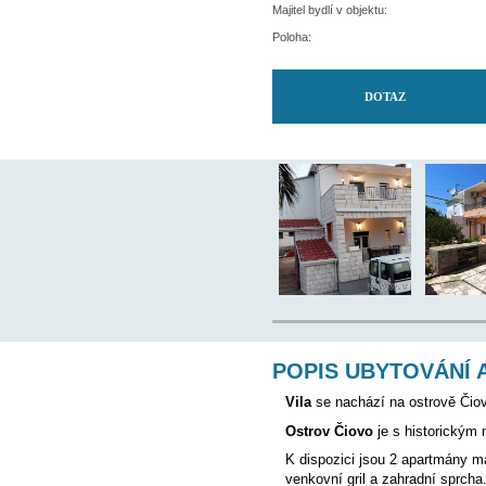
Nejbližší restaurace:
Nejbližší ambulance:
Letiště:
Majitel bydlí v objektu:
Poloha: