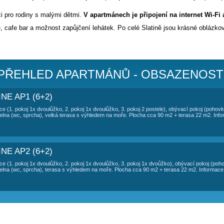
TOVÁNÍ APARTMÁN SAN - SLATINE
a ostrově Čiovo v části Slatine
50 metrů od moře
.
 s historickým městem
Trogir
spojen mostem. Za průjezd autem
 2 apartmány max. pro 8 osob. Každý apartmán má svůj vlastní 
ahradní sprcha. K moři se jde přes silnici. Nejbližší pláž je 
nší děti.
větší skupiny či pro rodiny s malými dětmi.
V apartmánech je p
chy, restaurace, cafe bar a možnost zapůjčení lehátek. Po cel
volen zdarma.
ATINE - PŘEHLED APARTMÁNŮ