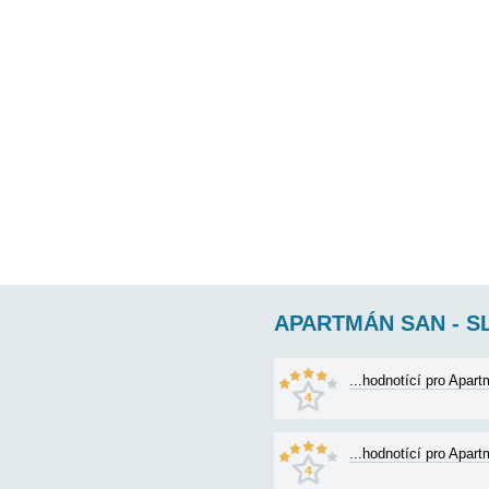
APARTMÁN SA
AP1 (6+2) pro 8 osob 
rozložení pro 2 osob
objektu
89€
cena od:
APARTMÁN SA
AP2 (6+2) pro 8 osob 
rozložení pro 2 osob
ZDE. Na
89€
cena od: