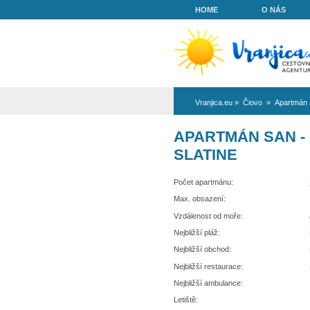
HOME
Vranjica.eu
»
Či
APARTMÁN
SLATINE
Počet apartmánu:
Max. obsazení:
Vzdálenost od moře:
Nejbližší pláž:
Nejbližší obchod: