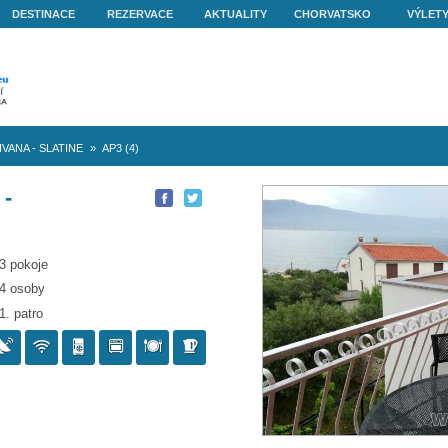
O NÁS
DESTINACE
REZERVACE
AKTUALITY
ovo
»
Apartmán IVANA - SLATINE
»
AP3 (4)
 IVANA -
P3 (4)
3 pokoje
4 osoby
1. patro