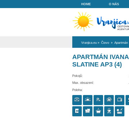
HOME
Vranjica.eu
»
Či
APARTMÁN
SLATINE A
Pokojů:
Max. obsazení:
Poloha: