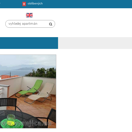
oblíbených
CHORVATSKO
VÝLETY
0